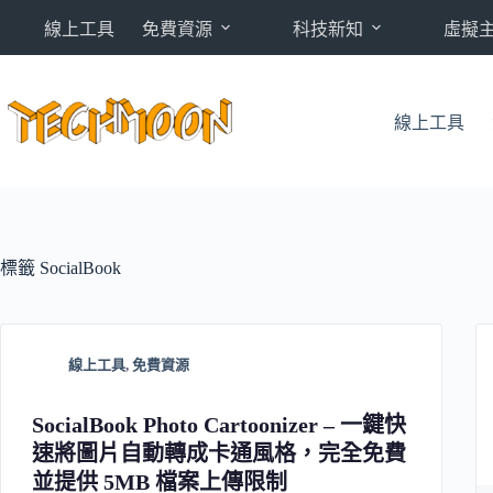
跳
線上工具
免費資源
科技新知
虛擬
至
主
要
內
線上工具
容
標籤
SocialBook
線上工具
,
免費資源
SocialBook Photo Cartoonizer – 一鍵快
速將圖片自動轉成卡通風格，完全免費
並提供 5MB 檔案上傳限制