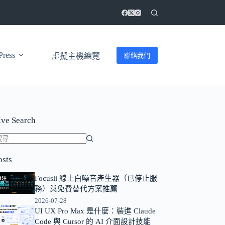
ress
聯絡我們
虛擬主機總覽
ive Search
找
osts
不
到
Focusli 線上白噪音產生器（已停止服
符
務）與免費替代方案推薦
合
2026-07-28
條
UI UX Pro Max 是什麼：裝進 Claude
Code 與 Cursor 的 AI 介面設計技能
件