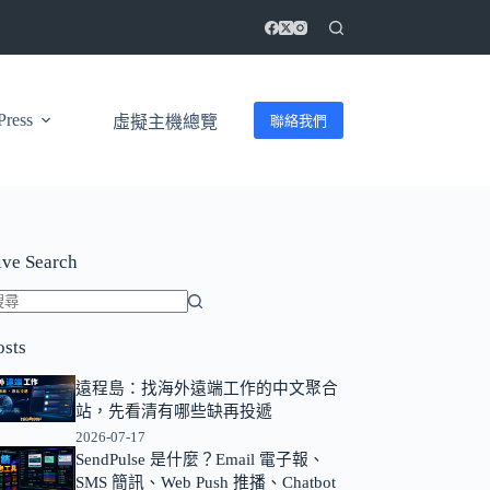
ress
聯絡我們
虛擬主機總覽
ive Search
找
osts
不
到
遠程島：找海外遠端工作的中文聚合
符
站，先看清有哪些缺再投遞
合
2026-07-17
條
SendPulse 是什麼？Email 電子報、
SMS 簡訊、Web Push 推播、Chatbot
件