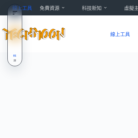
跳
線上工具
免費資源
科技新知
虛擬
至
主
要
內
線上工具
容
01
22