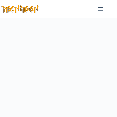
跳
至
主
要
內
容