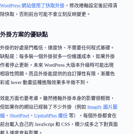
WordPress 網站使用了快取外掛
，修改捲軸設定後記得清
除快取，否則前台可能不會立刻反映變更。
外掛方案的優缺點
外掛的好處是門檻低、速度快、不需要任何程式基礎。
缺點是：每多裝一個外掛就多一份維護成本，如果外掛
作者停止更新，未來 WordPress 大版本升級時可能出現
相容性問題。而且外掛能提供的自訂彈性有限，漸層色
彩或 hover 動畫這種進階效果多半做不到。
效能方面也要考慮。雖然捲軸外掛本身的影響很輕微，
但如果你的網站已經裝了不少外掛（例如
Imagify 圖片壓
縮
、
ShortPixel
、
UpdraftPlus 備份
等），每個外掛都會在
前台載入自己的 JavaScript 和 CSS，積少成多之下對頁面
載入速度會有影響。