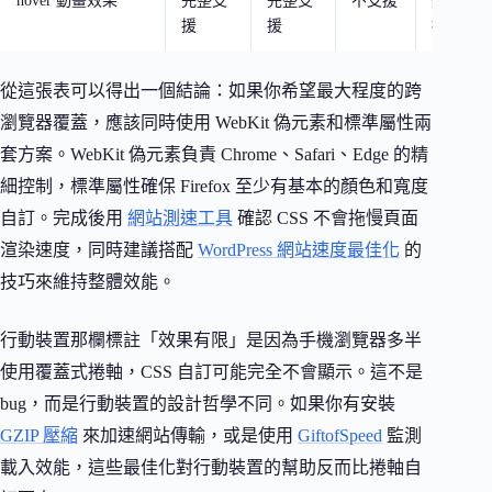
hover 動畫效果
完整支
完整支
不支援
完整支
援
援
援
從這張表可以得出一個結論：如果你希望最大程度的跨
瀏覽器覆蓋，應該同時使用 WebKit 偽元素和標準屬性兩
套方案。WebKit 偽元素負責 Chrome、Safari、Edge 的精
細控制，標準屬性確保 Firefox 至少有基本的顏色和寬度
自訂。完成後用
網站測速工具
確認 CSS 不會拖慢頁面
渲染速度，同時建議搭配
WordPress 網站速度最佳化
的
技巧來維持整體效能。
行動裝置那欄標註「效果有限」是因為手機瀏覽器多半
使用覆蓋式捲軸，CSS 自訂可能完全不會顯示。這不是
bug，而是行動裝置的設計哲學不同。如果你有安裝
GZIP 壓縮
來加速網站傳輸，或是使用
GiftofSpeed
監測
載入效能，這些最佳化對行動裝置的幫助反而比捲軸自