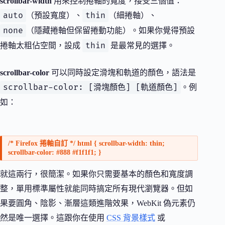
scrollbar-width
用來控制捲軸的寬度，接受三個值：
auto
thin
（預設寬度）、
（細捲軸）、
none
（隱藏捲軸但保留捲動功能）。如果你覺得預設
thin
捲軸太粗佔空間，設成
是最常見的選擇。
scrollbar-color
可以同時設定滑塊和軌道的顏色，語法是
scrollbar-color: [滑塊顏色] [軌道顏色]
。例
如：
/* Firefox 捲軸自訂 */ html { scrollbar-width: thin;
scrollbar-color: #888 #f1f1f1; }
就這兩行，很簡潔。如果你只需要基本的顏色和寬度調
整，單用標準屬性就能同時搞定所有現代瀏覽器。但如
果要圓角、陰影、漸層這類進階效果，WebKit 偽元素仍
然是唯一選擇。這跟你在使用
CSS 背景樣式
或