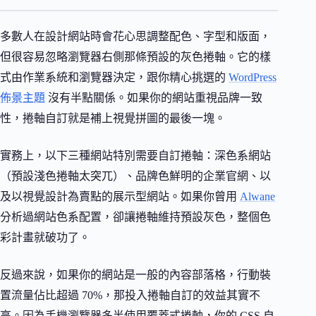
多數人在設計網站時會花心思調整配色、字型和版面，
但很容易忽略瀏覽器右側那條預設的灰色捲軸。它的樣
式由作業系統和瀏覽器決定，跟你精心挑選的
WordPress
佈景主題
沒有半點關係。如果你的網站重視品牌一致
性，捲軸自訂就是補上視覺拼圖的最後一塊。
實務上，以下三種網站特別需要自訂捲軸：深色系網站
（預設淺色捲軸太突兀）、品牌色鮮明的企業官網、以
及以視覺設計為賣點的展示型網站。如果你曾用
Alwane
分析過網站色系配置，卻讓捲軸維持預設灰色，整個色
彩計畫就破功了。
反過來說，如果你的網站是一般的內容部落格，行動裝
置流量佔比超過 70%，那投入捲軸自訂的效益其實不
高。因為手機瀏覽器多半使用覆蓋式捲軸，你的 CSS 自