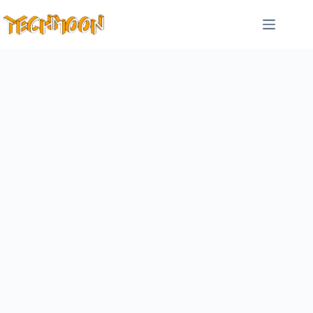
跳
至
主
要
內
容