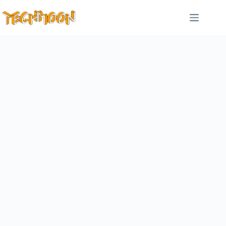
跳
至
主
要
內
容