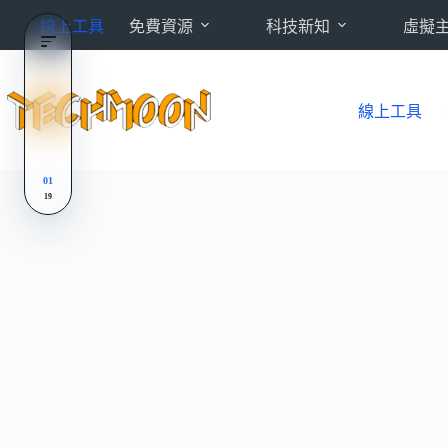
跳
線上工具
免費資源
科技新知
虛擬
至
主
要
內
線上工具
容
01
19