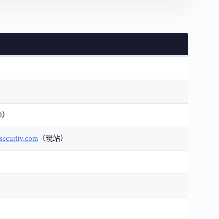
0）
security.com
（現站）