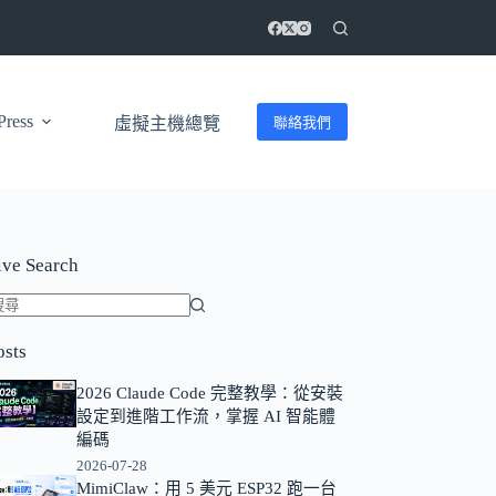
ress
聯絡我們
虛擬主機總覽
ive Search
找
osts
不
到
2026 Claude Code 完整教學：從安裝
符
設定到進階工作流，掌握 AI 智能體
合
編碼
條
2026-07-28
MimiClaw：用 5 美元 ESP32 跑一台
件