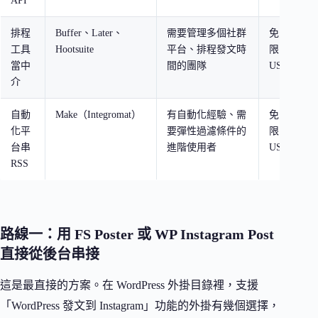
API
排程
Buffer、Later、
需要管理多個社群
免費額度
工具
Hootsuite
平台、排程發文時
限，付費
當中
間的團隊
USD 6-20/
介
自動
Make（Integromat）
有自動化經驗、需
免費額度
化平
要彈性過濾條件的
限，付費
台串
進階使用者
USD 9/月
RSS
路線一：用 FS Poster 或 WP Instagram Post
直接從後台串接
這是最直接的方案。在 WordPress 外掛目錄裡，支援
「WordPress 發文到 Instagram」功能的外掛有幾個選擇，