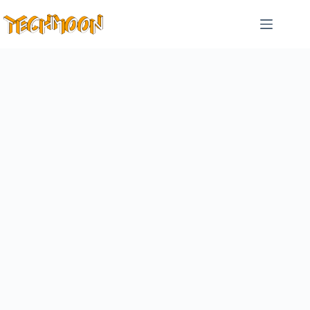
跳
至
主
要
內
容