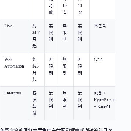
時
10
10
數
次
次
Live
約
無
無
無
不包含
$15/
限
限
限
月
制
制
制
起
Web
約
無
無
無
包含
Automation
$25/
限
限
限
月
制
制
制
起
Enterprise
客
無
無
無
包含 +
製
限
限
限
HyperExecute
報
制
制
制
+ KaneAI
價
免費方案的限制主要集中在截圖和響應式測試的每月次