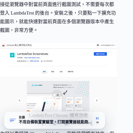
接從瀏覽器中對當前頁面進行截圖測試，不需要每次都
登入 LambdaTest 的後台。安裝之後，只要點一下擴充功
能圖示，就能快速對當前頁面在多個瀏覽器版本中產生
截圖，非常方便。
LambdaTest Chrome 擴充功能
目錄
01
不用自備裝置實驗室，打開瀏覽器就能跑跨平台相容性測試
34