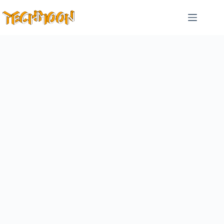
跳
至
主
要
內
容