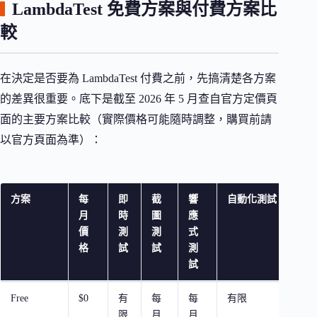
LambdaTest 免費方案與付費方案比
較
在決定是否要為 LambdaTest 付費之前，先搞清楚各方案
的差異很重要。底下是截至 2026 年 5 月查自官方定價頁
面的主要方案比較（實際價格可能隨時調整，購買前請
以官方頁面為準）：
方案
每
即
截
響
自動化測試
月
時
圖
應
價
測
測
式
格
試
試
測
試
Free
$0
有
每
每
有限
限
月
月