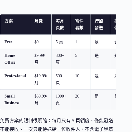
方案
月費
每月
寄件
跨國
接收
頁數
者數
發送
傳真
Free
$0
5 頁
1
是
否
Home
$9.99/
300+
5
是
是
Office
月
頁
Professional
$19.99/
500+
10
是
是
月
頁
Small
$39.99/
1000+
20
是
是
Business
月
頁
免費方案的限制很明確：每月只有 5 頁額度、僅能發送
不能接收、一次只能傳送給一位收件人、不含電子簽章