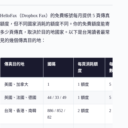
HelloFax（Dropbox Fax）的免費帳號每月提供 5 頁傳真
額度，但不同國家消耗的額度不同。你的免費額度能寄
多少頁傳真，取決於目的地國家。以下是台灣讀者最常
見的幾個傳真目的地：
傳真目的地
國碼
每頁消耗額
每月可免
度
數
美國、加拿大
1
1 額度
5 頁
英國、法國、德國
44 / 33 / 49
1 額度
5 頁
台灣、香港、南韓
886 / 852 /
2 額度
2 頁
82