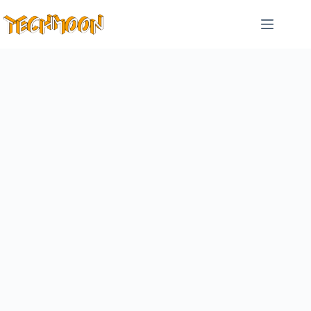
跳
至
主
要
內
容