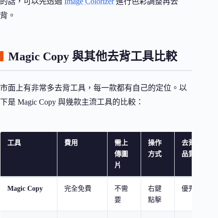
的話，可以先透過
Image Colorizer
進行色彩調整再去
背。
Magic Copy 與其他去背工具比較
市面上有非常多去背工具，每一款都有自己的定位。以
下是 Magic Copy 與幾款主流工具的比較：
工具
費用
需上
操作
去背
最
傳圖
方式
品質
片
Magic Copy
完全免費
不需
右鍵
優秀
經
要
點擊
片