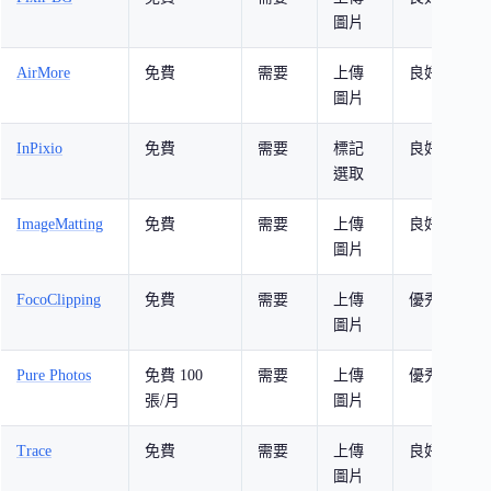
圖片
輯
AirMore
免費
需要
上傳
良好
手
圖片
者
InPixio
免費
需要
標記
良好
需
選取
調
ImageMatting
免費
需要
上傳
良好
證
圖片
FocoClipping
免費
需要
上傳
優秀
多
圖片
Pure Photos
免費 100
需要
上傳
優秀
需
張/月
圖片
輸
Trace
免費
需要
上傳
良好
需
圖片
景