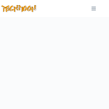
跳
至
主
要
內
容