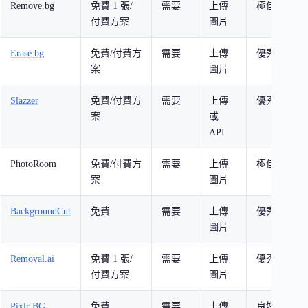
Remove.bg
免費 1 張/
需要
上傳
極佳
追
付費方案
圖片
背
Erase.bg
免費/付費方
需要
上傳
優秀
追
案
圖片
背
Slazzer
免費/付費方
需要
上傳
優秀
開
案
或
計
API
PhotoRoom
免費/付費方
需要
上傳
極佳
電
案
圖片
BackgroundCut
免費
需要
上傳
優秀
需
圖片
雜
Removal.ai
免費 1 張/
需要
上傳
優秀
一
付費方案
圖片
Pixlr BG
免費
需要
上傳
良好
需