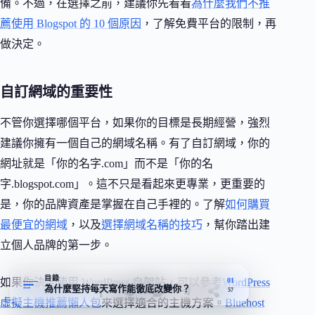
備。不過，在選擇之前，建議你先看看
為什麼我們不推
薦使用 Blogspot 的 10 個原因
，了解免費平台的限制，再
做決定。
自訂網域的重要性
不管你選擇哪個平台，如果你的目標是長期經營，強烈
建議你擁有一個自己的網域名稱。有了自訂網域，你的
網址就是「你的名字.com」而不是「你的名
字.blogspot.com」。這不只是看起來更專業，更重要的
是，你的品牌資產是掌握在自己手裡的。了解
如何購買
最便宜的網域
，以及
選擇網域名稱的技巧
，幫你踏出建
立個人品牌的第一步。
目錄
01
如果你決定使用 WordPress 自架站，可以參考
WordPress
為什麼堅持每天寫作能徹底改變你？
57
虛擬主機推薦懶人包
來選擇適合的主機方案。
Bluehost