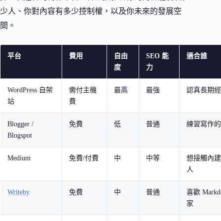
少人、你對內容有多少控制權，以及你未來的發展空
間。
平台
費用
自由
SEO 能
適合誰
度
力
WordPress 自架
需付主機
最高
最強
認真長期經
站
費
Blogger /
免費
低
普通
練習寫作的
Blogspot
Medium
免費/付費
中
中等
想接觸內建
人
Writeby
免費
中
普通
喜歡 Mark
家