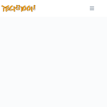
跳
至
主
要
內
容