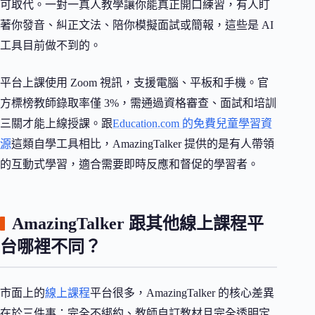
可取代。一對一真人教學讓你能真正開口練習，有人盯
著你發音、糾正文法、陪你模擬面試或簡報，這些是 AI
工具目前做不到的。
平台上課使用 Zoom 視訊，支援電腦、平板和手機。官
方標榜教師錄取率僅 3%，需通過資格審查、面試和培訓
三關才能上線授課。跟
Education.com 的免費兒童學習資
源
這類自學工具相比，AmazingTalker 提供的是有人帶領
的互動式學習，適合需要即時反應和督促的學習者。
AmazingTalker 跟其他線上課程平
台哪裡不同？
市面上的
線上課程
平台很多，AmazingTalker 的核心差異
在於三件事：完全不綁約、教師自訂教材且完全透明定