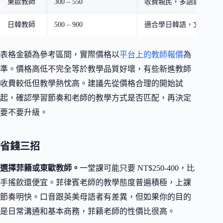
東歐教師
300 – 550
收費親民，多語能力強
日韓教師
500 – 900
適合學日韓語，文化理解
表格金額為參考區間，實際價格以
平台上的教師報價
為
準。價格高低不完全等於教學品質好壞，有些新進教師
收費較低但教學熱忱高。建議先從價格合理的開始試
起，確認學習節奏和老師的教學方式是否匹配，再決定
要不要升級。
省錢三招
選擇菲籍或東歐教師。
一堂課可能只要 NT$250-400，比
手搖飲還便宜。菲律賓老師的教學態度普遍積極，上課
節奏明快。口音跟英美母語者有差異，但如果你的目的
是日常溝通和基本商務，菲籍老師的性價比很高。