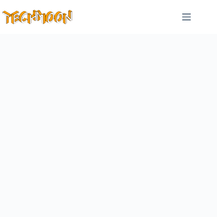
跳
至
主
要
內
容