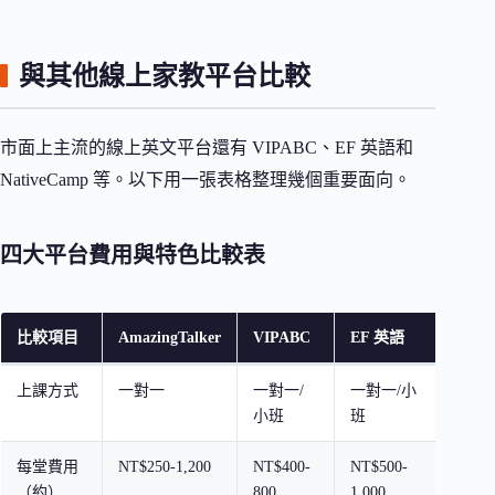
與其他線上家教平台比較
市面上主流的線上英文平台還有 VIPABC、EF 英語和
NativeCamp 等。以下用一張表格整理幾個重要面向。
四大平台費用與特色比較表
比較項目
AmazingTalker
VIPABC
EF 英語
Nati
上課方式
一對一
一對一/
一對一/小
一對
小班
班
每堂費用
NT$250-1,200
NT$400-
NT$500-
月費 N
（約）
800
1,000