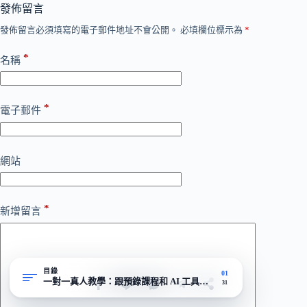
發佈留言
發佈留言必須填寫的電子郵件地址不會公開。
必填欄位標示為
*
*
名稱
*
電子郵件
網站
*
新增留言
目錄
01
一對一真人教學：跟預錄課程和 AI 工具差在哪
31