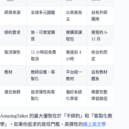
師資來源
全球多元國籍
以英美為
自有外師
以菲
主
團隊
綁約要求
無，可單堂購
需購買課
需簽約 6-
月費
買
程包
12 月
取消彈性
12 小時前免費
需提前 4
依合約而
隨時
取消
小時
定
教材
教師自備，客
平台統一
自有教材
平台
製化
教材
體系
適合族群
追求彈性和客
偏好系統
需要完整
大量
製化
化學習
學習路徑
度使
AmazingTalker 的最大優勢在於「不綁約」和「客製化教
學」。如果你追求的是低門檻、高彈性的
線上英文學