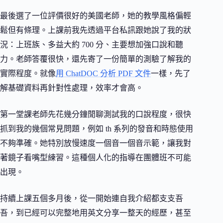
最後選了一位評價很好的美國老師，她的教學風格偏輕
鬆但有條理。上課前我先透過平台私訊跟她說了我的狀
況：上班族、多益大約 700 分、主要想加強口說和聽
力。老師答覆很快，還先寄了一份簡單的測驗了解我的
實際程度。就像
用 ChatDOC 分析 PDF 文件
一樣，先了
解基礎資料再針對性處理，效率才會高。
第一堂課老師先花幾分鐘閒聊測試我的口說程度，很快
抓到我的幾個常見問題，例如 th 系列的發音和時態使用
不夠準確。她特別放慢速度一個音一個音示範，讓我對
著鏡子看嘴型練習。這種個人化的指導在團體班不可能
出現。
持續上課五個多月後，從一開始連自我介紹都支支吾
吾，到已經可以完整地用英文分享一整天的經歷，甚至