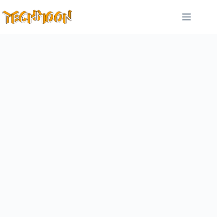
跳
至
主
要
內
容