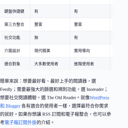
鍵盤快捷鍵
有
有
有
第三方整合
豐富
豐富
基本
社交功能
無
有
有
介面設計
現代精美
實用導向
傳統簡
適合對象
大多數使用者
進階使用者
懷舊使
簡單來說：想要最好看、最好上手的閱讀器，選
Feedly；需要最強大的篩選和規則功能，選 Inoreader；
想要社交閱讀體驗，選 The Old Reader。就像
WordPress
和 Blogger
各有適合的使用者一樣，選擇最符合你需求
的就好。如果你想讓 RSS 訂閱和電子報整合，也可以參
考
電子報訂閱外掛
的介紹。