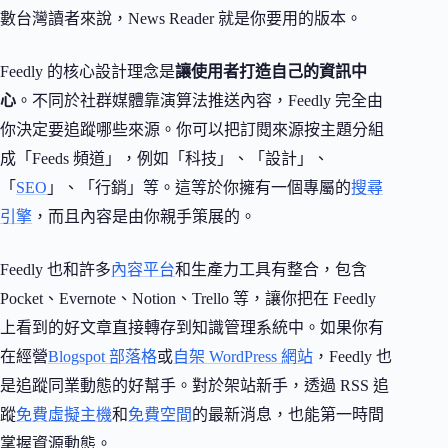
數台灣讀者來說，News Reader 就是你要用的版本。
Feedly 的核心設計理念是
讓使用者打造自己的資訊中
心
。不同於社群媒體靠演算法推送內容，Feedly 完全由
你決定要追蹤哪些來源。你可以把訂閱來源按主題分組
成「Feeds 頻道」，例如「科技」、「設計」、
「
SEO
」、「行銷」等。這等於你擁有一個專屬的
搜尋
引擎
，而且內容是由你親手策展的。
Feedly 也和許多
內容平台
和生產力工具有整合，包含
Pocket、Evernote、Notion、Trello 等，讓你把在 Feedly
上看到的好文章直接轉存到知識管理系統中。如果你有
在經營
Blogspot 部落格
或
自架 WordPress 網站
，Feedly 也
是追蹤同業動態的好幫手。對於架站新手，透過 RSS 追
蹤
免費虛擬主機
和
免費空間
的最新消息，也能第一時間
掌握資源動態。