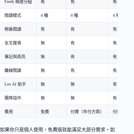
Feeds 頻道分組
有
有
有 + 團隊
閱讀模式
4 種
4 種
4 種
稍後閱讀
有
有
有
全文搜尋
無
有
有
筆記與高亮
無
有
有
離線閱讀
無
有
有
Leo AI 助手
無
無
有
團隊協作
無
無
有
費用
免費
付費（年付方案）
付費（按人
如果你只是個人使用，免費版就能滿足大部分需求。如