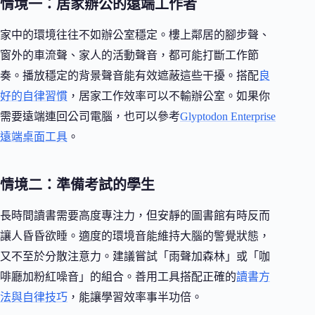
情境一：居家辦公的遠端工作者
家中的環境往往不如辦公室穩定。樓上鄰居的腳步聲、
窗外的車流聲、家人的活動聲音，都可能打斷工作節
奏。播放穩定的背景聲音能有效遮蔽這些干擾。搭配
良
好的自律習慣
，居家工作效率可以不輸辦公室。如果你
需要遠端連回公司電腦，也可以參考
Glyptodon Enterprise
遠端桌面工具
。
情境二：準備考試的學生
長時間讀書需要高度專注力，但安靜的圖書館有時反而
讓人昏昏欲睡。適度的環境音能維持大腦的警覺狀態，
又不至於分散注意力。建議嘗試「雨聲加森林」或「咖
啡廳加粉紅噪音」的組合。善用工具搭配正確的
讀書方
法與自律技巧
，能讓學習效率事半功倍。