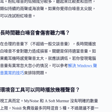
耳。粉紅噪音的低頻成分較多，聽起來比較柔和自然，
類似持續的雨聲或海浪聲。如果你覺得白噪音太尖銳，
可以改試粉紅噪音。
長時間聽白噪音會傷害聽力嗎？
在合理的音量下（不超過一般交談音量），長時間播放
白噪音不會對聽力造成損害。關鍵是保持適當音量。如
果戴耳機時感覺聲音太大，就應該調低。若你發現電腦
音量有異常忽大忽小的情況，可以參考
解決 Windows 聲
音異常的技巧
來排除問題。
環境音工具可以同時播放幾種聲音？
視工具而定。MyNoise 和 A Soft Murmur 沒有明確的數量
上限，Noisli 免費版最多同時混音 5 種。不過建議不要一