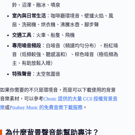
鈴、沼澤、融冰、噴泉
室內與日常生活
：咖啡廳環境音、壁爐火焰、風
扇、洗碗機、烘衣機、沸騰水壺、腳步聲
交通工具
：火車、船隻、飛機
專用噪音頻段
：白噪音（頻譜均勻分布）、粉紅噪
音（低頻較強、聽感溫和）、棕色噪音（極低頻為
主、有助放鬆入睡）
特殊聲音
：太空氛圍音
如果你需要的不只是環境音，而是可以下載使用的背景
音樂素材，可以參考
Chosic 提供的大量 CC0 授權背景音
樂
或
Pixabay Music 的免費音樂下載服務
。
為什麼背景聲音能幫助專注？