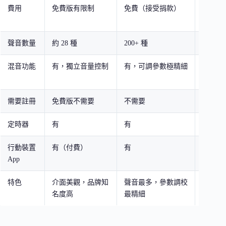
費用
免費版有限制
免費（接受捐款）
免費（
款）
聲音數量
約 28 種
200+ 種
約 30 
混音功能
有，獨立音量控制
有，可調參數極精細
有，獨
制
需要註冊
免費版不需要
不需要
不需要
定時器
有
有
有
行動裝置
有（付費）
有
無
App
特色
介面美觀，品牌知
聲音最多，參數調校
可分享
名度高
最精細
給他人