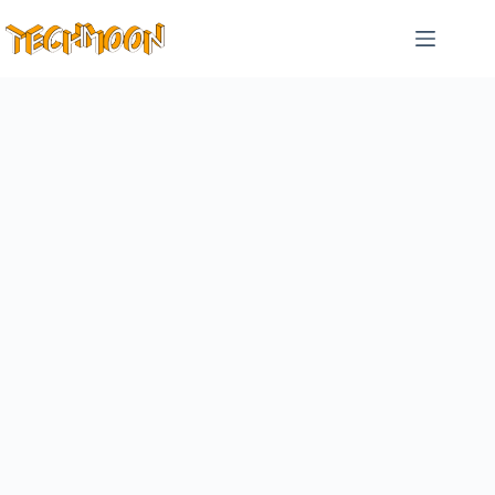
跳
至
主
要
內
容