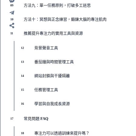
方法九：單一任務原則，打破多工迷思
09
方法十：冥想與正念練習，鍛鍊大腦的專注肌肉
10
推薦提升專注力的實用工具與資源
11
背景聲音工具
12
番茄鐘與時間管理工具
13
網站封鎖與干擾隔離
14
任務管理工具
15
學習與自我成長資源
16
常見問題 FAQ
17
專注力可以透過訓練來提升嗎？
18