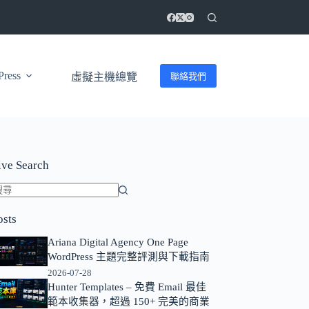
ress
聯絡我們
虛擬主機總覽
ive Search
找
osts
不
到
Ariana Digital Agency One Page
符
WordPress 主題完整評測與下載指南
合
2026-07-28
Hunter Templates – 免費 Email 最佳
條
範本收集器，超過 150+ 完美的商業
件