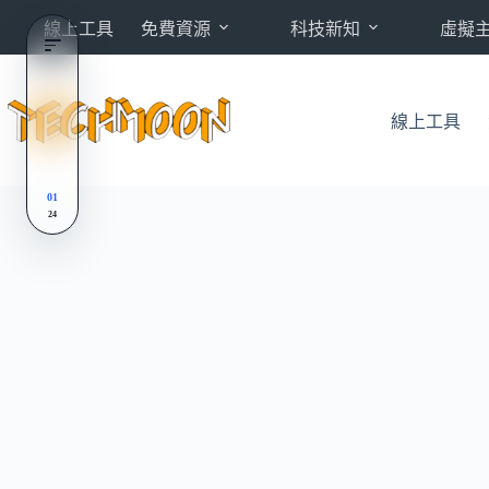
跳
線上工具
免費資源
科技新知
虛擬
至
主
要
內
線上工具
容
01
24