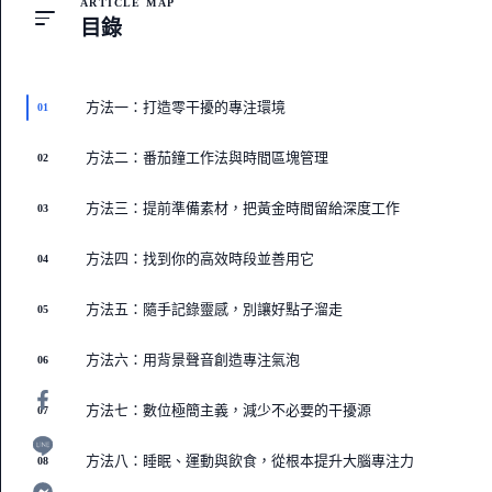
ARTICLE MAP
目錄
方法一：打造零干擾的專注環境
01
方法二：番茄鐘工作法與時間區塊管理
02
方法三：提前準備素材，把黃金時間留給深度工作
03
方法四：找到你的高效時段並善用它
04
方法五：隨手記錄靈感，別讓好點子溜走
05
方法六：用背景聲音創造專注氣泡
06
方法七：數位極簡主義，減少不必要的干擾源
07
方法八：睡眠、運動與飲食，從根本提升大腦專注力
08