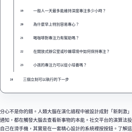
一般人一天最多能維持深度專注多少小時？
19
為什麼早上特別容易專心？
20
喝咖啡對專注力有幫助嗎？
21
在開放式辦公室或吵雜環境中如何保持專注？
22
小孩的專注力可以從小培養嗎？
23
三個立刻可以執行的下一步
24
分心不是你的錯。人類大腦在演化過程中被設計成對「新刺激」極度敏感
通知，都在觸發大腦去查看新事物的本能。社交平台的演算法投
自己在滑手機，其實是在一套精心設計的系統裡按按鈕。了解這一