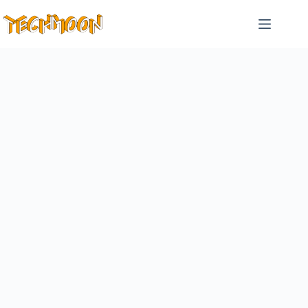
跳
至
主
要
內
容