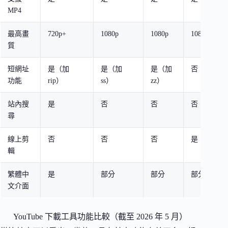
MP4
最高畫
720p+
1080p
1080p
1080p
質
短網址
是（加
是（加
是（加
否
功能
rip）
ss）
zz）
站內搜
是
否
否
否
尋
線上剪
否
否
否
是
輯
繁體中
是
部分
部分
部分
文介面
YouTube 下載工具功能比較（截至 2026 年 5 月）