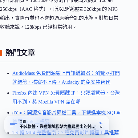
的音訊品質。YouTube 本身的音訊最高大約是 128 到
256kbps（AAC 格式），所以即使選擇 320kbps 的 MP3
輸出，實際音質也不會超過原始音訊的水準。對於日常
收聽來說，128kbps 已經相當夠用。
熱門文章
AudioMass 免費開源線上音訊編輯器：瀏覽器打開
就能剪、檔案不上傳，Audacity 的免安裝替代
Firefox 內建 VPN 免費隱藏 IP：只護瀏覽器、台灣
用不到，與 Mozilla VPN 差在哪
dYm：開源抖音影片歸檔工具，下載進本機 SQLite
並用 Grok 上標籤
目錄
01
不裝軟體、靠短網址和站內搜尋勝出的純網頁下載器
22
TS 轉 MP4 完整指南：7 種免費影片轉檔工具推薦