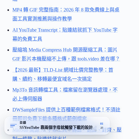
MP4 轉 GIF 完整指南：2026 年 8 款免費線上與桌
面工具實測推薦與操作教學
AI YouTube Transcript：貼連結就抓下 YouTube 字
幕的免費工具
壓縮塢 Media Compress Hub 開源壓縮工具：圖片
GIF 影片本機壓縮不上傳，跟 tools.video 差在哪？
【2026 最新】TLD-List 網域比價完整教學：首
購、續約、移轉最便宜域名一次搞定
Mp3To 音訊轉檔工具：檔案留在瀏覽器處理，不
必上傳伺服器
DWSampleFiles 提供上百種範例檔案格式！不須註
冊即可免費下載多種格式範例檔案
目錄
01
SSYouTube 靠兩個字母就觸發下載的設計
27
MioSub 開源 AI 字幕工具：轉錄、翻譯、對齊、壓
制一條龍，貼連結就出片