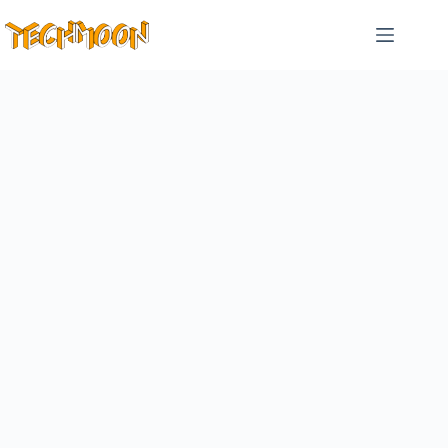
跳
至
主
要
內
容