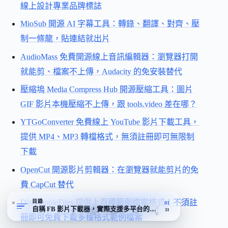
線上設計專業品牌標誌
MioSub 開源 AI 字幕工具：轉錄、翻譯、對齊、壓
制一條龍，貼連結就出片
AudioMass 免費開源線上音訊編輯器：瀏覽器打開
就能剪、檔案不上傳，Audacity 的免安裝替代
壓縮塢 Media Compress Hub 開源壓縮工具：圖片
GIF 影片本機壓縮不上傳，跟 tools.video 差在哪？
YTGoConverter 免費線上 YouTube 影片下載工具，
提供 MP4、MP3 轉檔格式，無須註冊即可無限制
下載
OpenCut 開源影片剪輯器：在瀏覽器就能剪片的免
費 CapCut 替代
DWSampleFiles 提供上百種範例檔案格式！不須註
目錄
01
自稱 FB 影片下載器，實際支援多平台的免費轉檔站
33
冊即可免費下載多種格式範例檔案