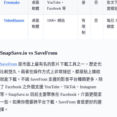
Freemake
桌面
YouTube、
是
否
批次
軟體
Facebook 等
度穩
VideoHunter
桌面
1000+ 網站
有
否
每日 
軟體
限
額度
制
SnapSave.io vs SaveFrom
SaveFrom
是市面上最有名的影片下載工具之一，歷史也
比較悠久。兩者在操作方式上非常接近，都是貼上連結
就能下載。不過 SaveFrom 支援的影音平台種類更多，除
了 Facebook 之外還支援 YouTube、TikTok、Instagram
等。SnapSave.io 目前主要聚焦在 Facebook，介面更簡潔
一些。如果你需要跨平台下載，SaveFrom 會是更好的選
擇。