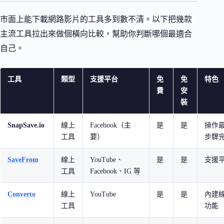
市面上能下載網路影片的工具多到數不清。以下把幾款
主流工具拉出來做個橫向比較，幫助你判斷哪個最適合
自己。
工具
類型
支援平台
免
免
特色
費
安
裝
SnapSave.io
線上
Facebook（主
是
是
操作最
工具
要）
步驟
SaveFrom
線上
YouTube、
是
是
支援
工具
Facebook、IG 等
Converto
線上
YouTube
是
是
內建
工具
功能