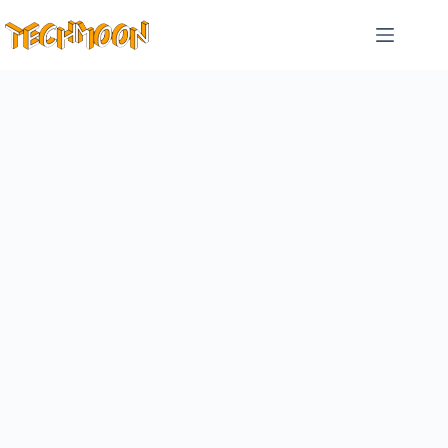
跳
至
主
要
內
容