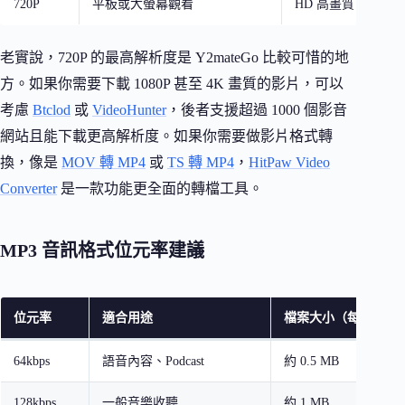
720P
平板或大螢幕觀看
HD 高畫質，細節
老實說，720P 的最高解析度是 Y2mateGo 比較可惜的地
方。如果你需要下載 1080P 甚至 4K 畫質的影片，可以
考慮
Btclod
或
VideoHunter
，後者支援超過 1000 個影音
網站且能下載更高解析度。如果你需要做影片格式轉
換，像是
MOV 轉 MP4
或
TS 轉 MP4
，
HitPaw Video
Converter
是一款功能更全面的轉檔工具。
MP3 音訊格式位元率建議
位元率
適合用途
檔案大小（每分鐘約
64kbps
語音內容、Podcast
約 0.5 MB
128kbps
一般音樂收聽
約 1 MB