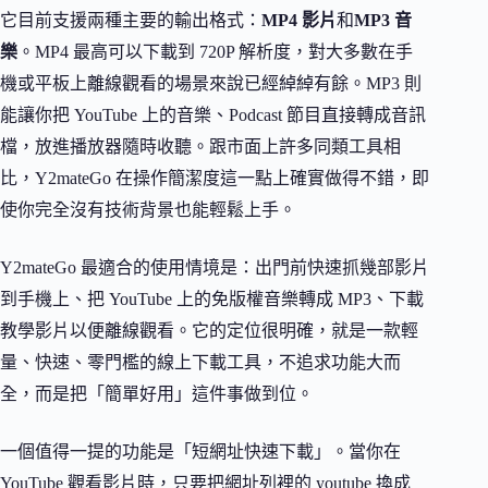
它目前支援兩種主要的輸出格式：
MP4 影片
和
MP3 音
樂
。MP4 最高可以下載到 720P 解析度，對大多數在手
機或平板上離線觀看的場景來說已經綽綽有餘。MP3 則
能讓你把 YouTube 上的音樂、Podcast 節目直接轉成音訊
檔，放進播放器隨時收聽。跟市面上許多同類工具相
比，Y2mateGo 在操作簡潔度這一點上確實做得不錯，即
使你完全沒有技術背景也能輕鬆上手。
Y2mateGo 最適合的使用情境是：出門前快速抓幾部影片
到手機上、把 YouTube 上的免版權音樂轉成 MP3、下載
教學影片以便離線觀看。它的定位很明確，就是一款輕
量、快速、零門檻的線上下載工具，不追求功能大而
全，而是把「簡單好用」這件事做到位。
一個值得一提的功能是「短網址快速下載」。當你在
YouTube 觀看影片時，只要把網址列裡的 youtube 換成