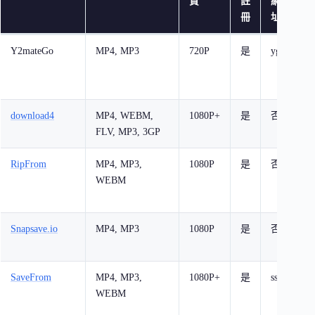
質
註
網
冊
址
Y2mateGo
MP4, MP3
720P
是
ygo
download4
MP4, WEBM,
1080P+
是
否
支
FLV, MP3, 3GP
RipFrom
MP4, MP3,
1080P
是
否
WEBM
F
V
Snapsave.io
MP4, MP3
1080P
是
否
SaveFrom
MP4, MP3,
1080P+
是
ss
WEBM
T
I