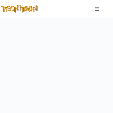
跳
至
主
要
內
容