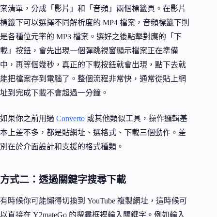
案清單，分成「影片」和「音頻」兩個標籤頁。在影片
標籤下可以選擇不同解析度的 MP4 檔案，音頻標籤下則
是各種位元率的 MP3 檔案。選好之後點擊對應的「下
載」按鈕，會先出現一個彈跳視窗顯示檔案正在準備
中，再等個幾秒，真正的下載按鈕就會出現，點下去就
能把檔案存到電腦了。整個流程非常快，通常從貼上網
址到完成下載不會超過一分鐘。
如果你之前用過
Converto
或其他類似工具，操作邏輯基
本上差不多，都是貼網址、選格式、下載三個動作。差
別在於介面設計和支援的格式種類。
方式二：透過關鍵字搜尋下載
有時候你可能懶得切換到 YouTube 複製網址，這時候可
以直接在 Y2mateGo 的搜尋框裡輸入關鍵字。例如輸入