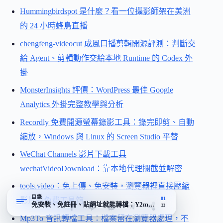
Hummingbirdspot 是什麼？看一位攝影師架在美洲
的 24 小時蜂鳥直播
chengfeng-videocut 成風口播剪輯開源評測：判斷交
給 Agent、剪輯動作交給本地 Runtime 的 Codex 外
掛
MonsterInsights 評價：WordPress 最佳 Google
Analytics 外掛完整教學與分析
Recordly 免費開源螢幕錄影工具：錄完即剪、自動
縮放，Windows 與 Linux 的 Screen Studio 平替
WeChat Channels 影片下載工具
wechatVideoDownload：靠本地代理攔截並解密
tools.video：免上傳、免安裝，瀏覽器裡直接壓縮
目錄
01
影片的免費工具箱
免安裝、免註冊、貼網址就能轉檔：Y2mateGo 把下載這件事壓成
22
Mp3To 音訊轉檔工具：檔案留在瀏覽器處理，不