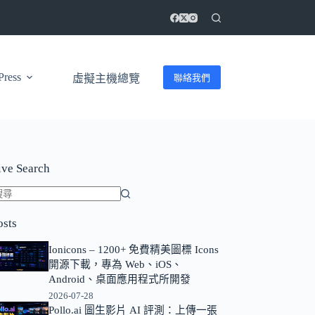
ress
聯絡我們
虛擬主機總覽
ive Search
找
osts
不
到
Ionicons – 1200+ 免費精美圖標 Icons
符
開源下載，專為 Web、iOS、
合
Android、桌面應用程式所開發
條
2026-07-28
Pollo.ai 圖生影片 AI 評測：上傳一張
件