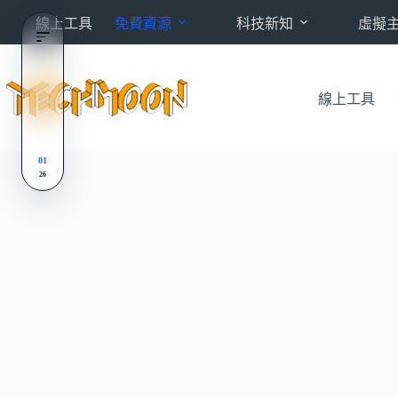
跳
線上工具
免費資源
科技新知
虛擬
至
主
要
內
線上工具
容
01
26