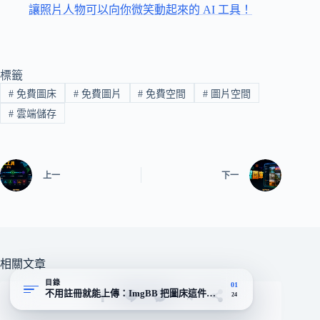
讓照片人物可以向你微笑動起來的 AI 工具！
標籤
#
免費圖床
#
免費圖片
#
免費空間
#
圖片空間
#
雲端儲存
上一
下一
相關文章
目錄
01
不用註冊就能上傳：ImgBB 把圖床這件事做到最輕量
24