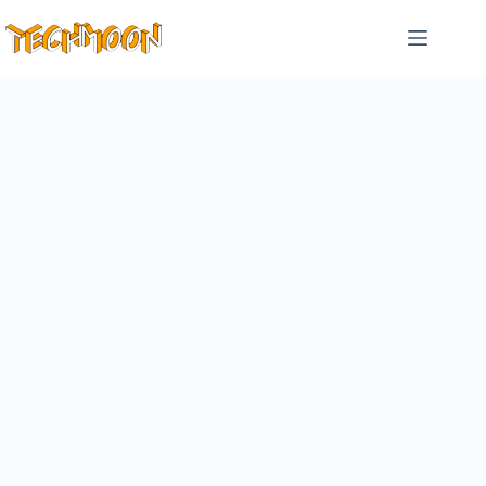
跳
至
主
要
內
容