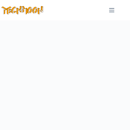
跳
至
主
要
內
容