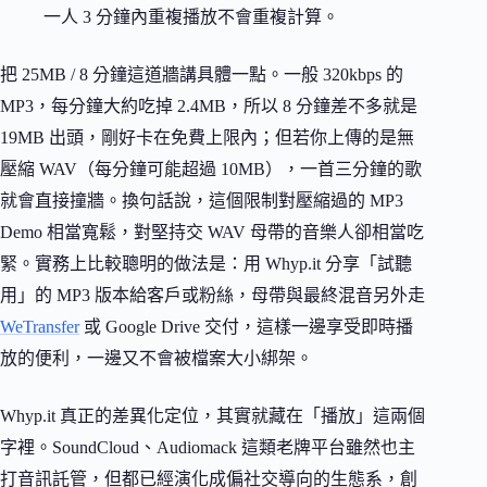
一人 3 分鐘內重複播放不會重複計算。
把 25MB / 8 分鐘這道牆講具體一點。一般 320kbps 的
MP3，每分鐘大約吃掉 2.4MB，所以 8 分鐘差不多就是
19MB 出頭，剛好卡在免費上限內；但若你上傳的是無
壓縮 WAV（每分鐘可能超過 10MB），一首三分鐘的歌
就會直接撞牆。換句話說，這個限制對壓縮過的 MP3
Demo 相當寬鬆，對堅持交 WAV 母帶的音樂人卻相當吃
緊。實務上比較聰明的做法是：用 Whyp.it 分享「試聽
用」的 MP3 版本給客戶或粉絲，母帶與最終混音另外走
WeTransfer
或 Google Drive 交付，這樣一邊享受即時播
放的便利，一邊又不會被檔案大小綁架。
Whyp.it 真正的差異化定位，其實就藏在「播放」這兩個
字裡。SoundCloud、Audiomack 這類老牌平台雖然也主
打音訊託管，但都已經演化成偏社交導向的生態系，創