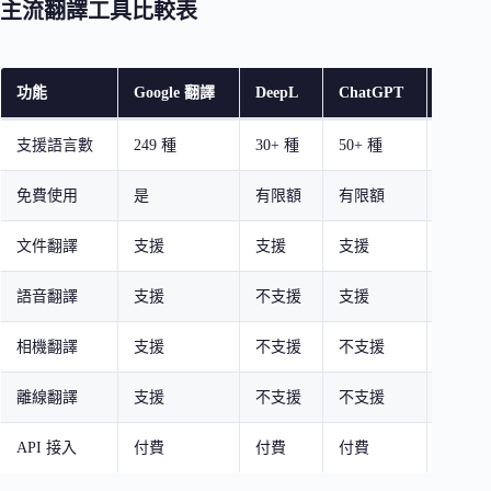
主流翻譯工具比較表
功能
Google 翻譯
DeepL
ChatGPT
Micro
支援語言數
249 種
30+ 種
50+ 種
100+ 
免費使用
是
有限額
有限額
是
文件翻譯
支援
支援
支援
支援
語音翻譯
支援
不支援
支援
支援
相機翻譯
支援
不支援
不支援
支援
離線翻譯
支援
不支援
不支援
支援
API 接入
付費
付費
付費
付費