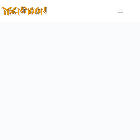
跳
至
主
要
內
容