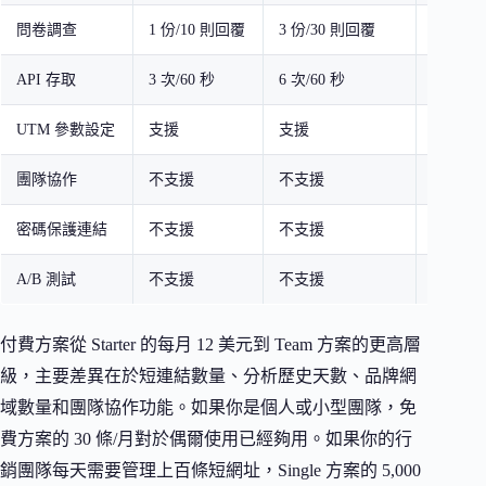
問卷調查
1 份/10 則回覆
3 份/30 則回覆
5 份/1
API 存取
3 次/60 秒
6 次/60 秒
60 次/6
UTM 參數設定
支援
支援
支援
團隊協作
不支援
不支援
不支援
密碼保護連結
不支援
不支援
支援
A/B 測試
不支援
不支援
支援
付費方案從 Starter 的每月 12 美元到 Team 方案的更高層
級，主要差異在於短連結數量、分析歷史天數、品牌網
域數量和團隊協作功能。如果你是個人或小型團隊，免
費方案的 30 條/月對於偶爾使用已經夠用。如果你的行
銷團隊每天需要管理上百條短網址，Single 方案的 5,000