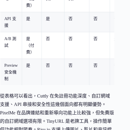
費）
API 支
是
是
否
否
否
援
A/B 測
是
否
否
否
是
試
（付
費）
Preview
是
否
否
否
否
安全機
制
從表格可以看出，Cuttly 在免註冊功能深度、自訂網域
支援、API 串接和安全性這幾個面向都有明顯優勢。
PixelMe 在品牌連結和重新導向功能上比較強，但免費版
的自訂網域選項有限。TinyURL 是老牌工具，操作簡單
但功能相對陽春。Risu.io 支援上傳圖片、影片和音訊檔