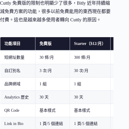
Cuttly 免費版的限制也明顯少了很多，Bitly 近年持續縮
減免費方案的功能，很多以前免費能用的東西現在都要
付費。這也是越來越多使用者轉向 Cuttly 的原因。
功能項目
免費版
Starter（$12/月）
Single
短網址數量
30 條/月
300 條/月
5,000 
自訂別名
3 次/月
30 次/月
無限制
品牌網域
1 組
1 組
5 組
Analytics 歷史
30 天
30 天
365 天
QR Code
基本樣式
基本樣式
可自訂
Link in Bio
1 頁/5 個連結
1 頁/5 個連結
3 頁/2