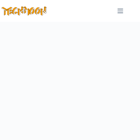
跳
至
主
要
內
容