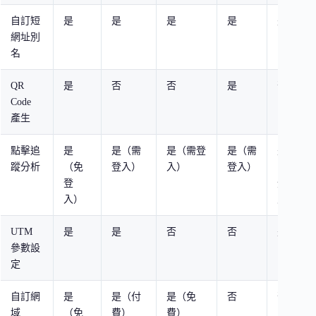
自訂短
是
是
是
是
是
網址別
名
QR
是
否
否
是
否
Code
產生
點擊追
是
是（需
是（需登
是（需
是
蹤分析
（免
登入）
入）
登入）
（需
登
登
入）
入）
UTM
是
是
否
否
是
參數設
定
自訂網
是
是（付
是（免
否
否
域
（免
費）
費）