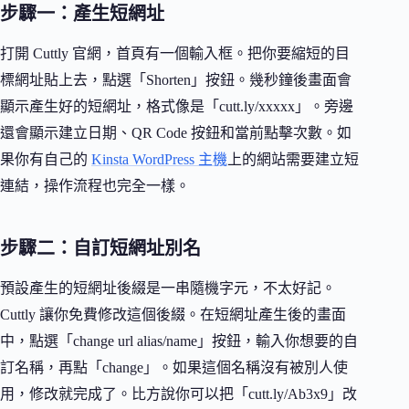
步驟一：產生短網址
打開 Cuttly 官網，首頁有一個輸入框。把你要縮短的目
標網址貼上去，點選「Shorten」按鈕。幾秒鐘後畫面會
顯示產生好的短網址，格式像是「cutt.ly/xxxxx」。旁邊
還會顯示建立日期、QR Code 按鈕和當前點擊次數。如
果你有自己的
Kinsta WordPress 主機
上的網站需要建立短
連結，操作流程也完全一樣。
步驟二：自訂短網址別名
預設產生的短網址後綴是一串隨機字元，不太好記。
Cuttly 讓你免費修改這個後綴。在短網址產生後的畫面
中，點選「change url alias/name」按鈕，輸入你想要的自
訂名稱，再點「change」。如果這個名稱沒有被別人使
用，修改就完成了。比方說你可以把「cutt.ly/Ab3x9」改