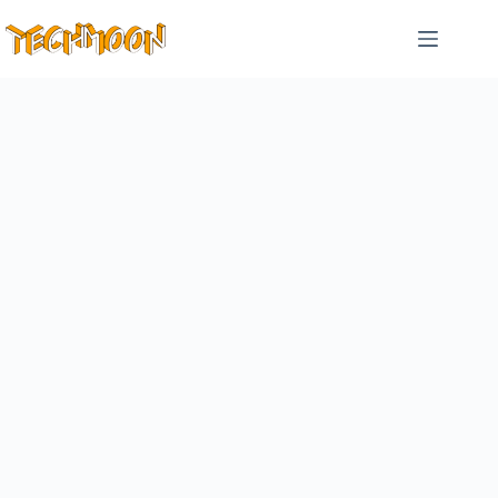
跳
至
主
要
內
容