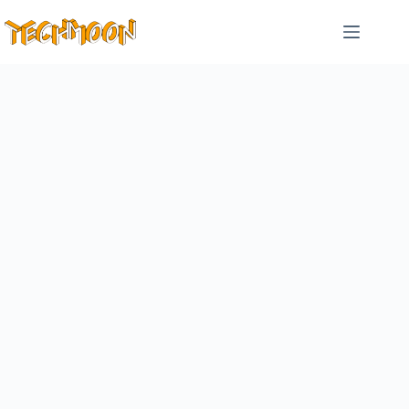
跳
至
主
要
內
容