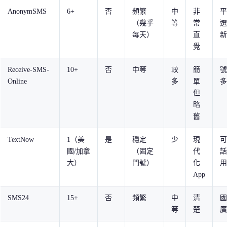
AnonymSMS
6+
否
頻繁
中
非
平
（幾乎
等
常
選
每天）
直
新
覺
Receive-SMS-
10+
否
中等
較
簡
號
Online
多
單
多
但
略
舊
TextNow
1（美
是
穩定
少
現
可
國/加拿
（固定
代
話
大）
門號）
化
用
App
SMS24
15+
否
頻繁
中
清
國
等
楚
廣