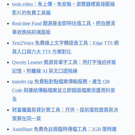
tools.video：免上傳、免安裝，瀏覽器裡直接壓縮
影片的免費工具箱
Real-time Fund 開源基金即時估值工具，把自選清
單收進純前端面板
Text2Voice 免費線上文字轉語音工具：Edge TTS 網
頁入口與六大 TTS 方案對比
Qwerty Learner 開源背單字工具：用打字強迫拼寫
記憶，附離線 AI 英文口語陪練
transfer zip 免費點對點檔案傳輸服務，產生 QR
Code 與連結傳輸檔案並立即銷毀檔案保護資料安
全
財富羅盤房貸計算工具：月供、提前還款跟買房決
策算在同一頁
AuraShare 免費免註冊臨時傳檔工具：2GB 限時連