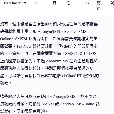
FreePhoneNum
3+
否
低
少
簡
號
潔
沒有一個服務是全面勝出的。如果你最在意的是
不需要
註冊就能馬上用
，那 AnonymSMS、Receive-SMS-
Online、SMS24 都符合條件。如果你需要
長期穩定的美
國號碼
，TextNow 雖然要註冊，但它給你的門號是固定
的，不會被回收。在
國家覆蓋
方面，SMS24 以 15 個以
上的國家數量領先。不過 AnonymSMS 在
介面易用性和
篩選功能
上做得比較好，特別是那個按平台篩選的功
能，可以讓你直接找到已確認能收到 ChatGPT 驗證碼的
號碼。
這些服務大多可以互補使用。AnonymSMS 上找不到合
適號碼的時候，切換到 SMS24 或 Receive-SMS-Online 試
試就好，反正都是免費的。