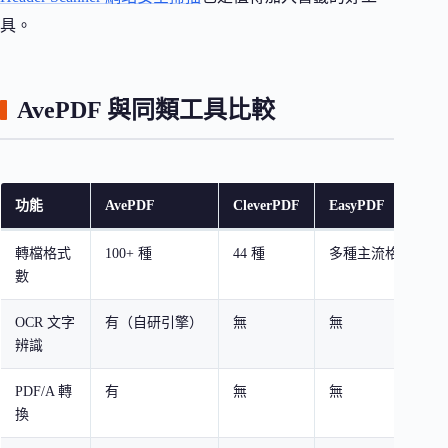
具。
AvePDF 與同類工具比較
功能
AvePDF
CleverPDF
EasyPDF
轉檔格式
100+ 種
44 種
多種主流格式
數
OCR 文字
有（自研引擎）
無
無
辨識
PDF/A 轉
有
無
無
換