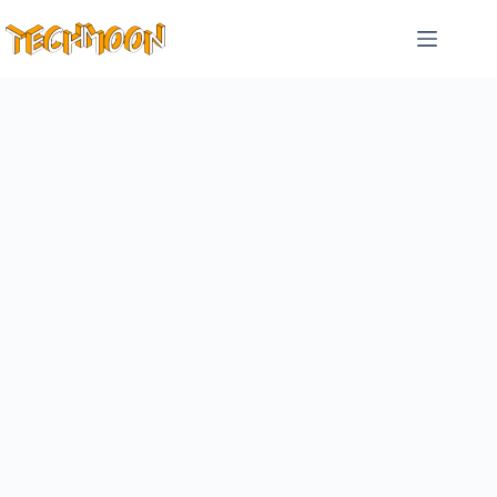
跳
至
主
要
內
容