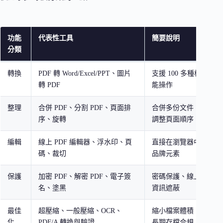
功能
代表性工具
簡要說明
分類
轉換
PDF 轉 Word/Excel/PPT、圖片
支援 100 多種格式互
轉 PDF
能操作
整理
合併 PDF、分割 PDF、頁面排
合併多份文件、提取指
序、旋轉
調整頁面順序
編輯
線上 PDF 編輯器、浮水印、頁
直接在瀏覽器中修改內
碼、裁切
品牌元素
保護
加密 PDF、解密 PDF、電子簽
密碼保護、線上簽署文
名、塗黑
資訊遮蔽
最佳
超壓縮、一般壓縮、OCR、
縮小檔案體積、掃描檔
化
PDF/A 轉換與驗證
長期存檔合規