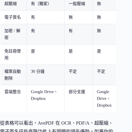
超壓縮
有（獨家）
一般壓縮
無
電子簽名
有
無
無
加密 / 解
有
有
無
密
免註冊使
是
是
是
用
檔案自動
30 分鐘
不定
不定
刪除
雲端整合
Google Drive、
部分支援
Google
Dropbox
Drive、
Dropbox
從表格可以看出，AvePDF 在 OCR、PDF/A、超壓縮、
電子簽名這些高階功能上有明顯的領先優勢。如果你的