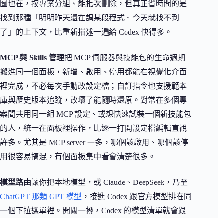
圖也在，按專案分組、能批次刪除，但真正省時間的是
找到那種「明明昨天還在調某段程式、今天就找不到
了」的上下文，比重新描述一遍給 Codex 快得多。
MCP 與 Skills 管理
把 MCP 伺服器與技能包的生命週期
搬進同一個面板，新增、啟用、停用都能在視覺化介面
裡完成，不必每次手動改設定檔；自訂指令也支援範本
庫與歷史版本追蹤，改壞了能隨時還原。對常在多個專
案間共用同一組 MCP 設定、或想快速試裝一個新技能包
的人，統一在面板裡操作，比逐一打開設定檔編輯直觀
許多。尤其是 MCP server 一多，哪個該啟用、哪個該停
用很容易搞混，有個面板集中看會清楚很多。
模型路由
讓你把本地模型，或 Claude、DeepSeek，乃至
ChatGPT 那類 GPT 模型
，接進 Codex 跟官方模型排在同
一個下拉選單裡。開關一撥，Codex 的模型清單就會跟