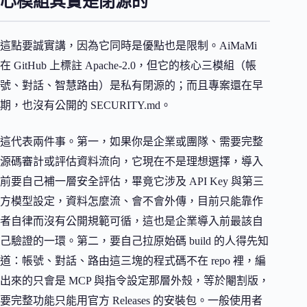
心模組其實是閉源的
這點要誠實講，因為它同時是優點也是限制。AiMaMi
在 GitHub 上標註 Apache-2.0，但它的核心三模組（帳
號、對話、智慧路由）是私有閉源的；而且專案還在早
期，也沒有公開的 SECURITY.md。
這代表兩件事。第一，如果你是企業或團隊、需要完整
源碼審計或評估資料流向，它現在不是理想選擇，導入
前要自己補一層安全評估，畢竟它涉及 API Key 與第三
方模型設定，資料怎麼流、會不會外傳，目前只能靠作
者自律而沒有公開規範可循，這也是企業導入前最該自
己驗證的一環。第二，要自己拉原始碼 build 的人得先知
道：帳號、對話、路由這三塊的程式碼不在 repo 裡，編
出來的只會是 MCP 與指令設定那層外殼，等於閹割版，
要完整功能只能用官方 Releases 的安裝包。一般使用者