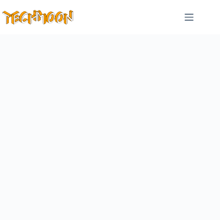
跳
至
主
要
內
容