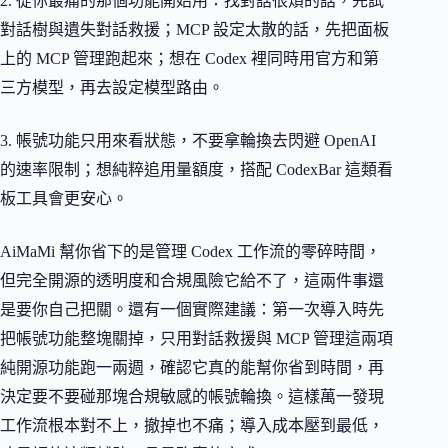
2. 從你最痛的那個功能開始用：找對話很煩的話，先試
對話樹與遺失對話救援；MCP 設定太散的話，先把面板
上的 MCP 管理跑起來；想在 Codex 裡同時用官方和第
三方模型，再去設定模型路由。
3. 帳號功能只用來看狀態，不要拿輪換去閃避 OpenAI
的速率限制；想純粹追用量額度，搭配 CodexBar 這類看
板工具會更安心。
AiMaMi 幫你省下的是管理 Codex 工作流的零碎時間，
但完全開源的透明度和合規風險它給不了，這兩件事還
是要你自己把關。還有一個實際建議：第一次導入時先
把帳號功能整塊關掉，只用對話救援與 MCP 管理這兩項
純開源功能跑一兩週，確認它真的能幫你省到時間，再
決定要不要碰那塊合規敏感的帳號輪換。這樣萬一發現
工作流根本對不上，撤掉也不痛；導入成本壓到最低，