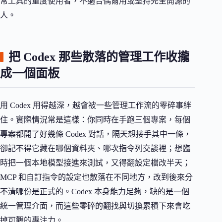
常工具的重度使用者，不適合偶爾用或堅持完全開源的
人。
把 Codex 那些散落的管理工作收攏
成一個面板
用 Codex 用得越深，越會被一些管理工作流的零碎事絆
住。實際情況常是這樣：你同時在手跑三個專案，每個
專案都開了好幾條 Codex 對話，隔天想接手其中一條，
卻記不得它藏在哪個資料夾、哪次指令列交談裡；想臨
時把一個本地模型接進來測試，又得翻設定檔改半天；
MCP 和自訂指令的設定也散落在不同地方，改到後來分
不清哪份是正式的。Codex 本身能力足夠，缺的是一個
統一管理介面，而這些零碎的翻找與切換累積下來會吃
掉可觀的專注力。