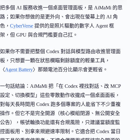
把多個 AI 服務收進一個桌面管理面板，是 AiMaMi 的思
路；如果你想做的是更外向、會出現在螢幕上的 AI 角
色，
CyberVerse
提供的是照片驅動的數字人 Agent 框
架，但 GPU 與合規門檻要自己扛。
如果你不需要把整個 Codex 對話與模型路由收進管理面
板，只想要一顆在狀態欄瞄剩餘額度的輕量工具，
〈
Agent Battery
〉那類電池百分比顯示會更輕省。
一句話結論：AiMaMi 把「在 Codex 裡找對話、改 MCP
設定、切換模型」這些零散動作收攏成一個桌面面板，
對每天長時間用 Codex 跑多個專案的人能省下不少重複
操作。但它不是完全開源（核心模組閉源、無公開安全
公告），帳號輪換功能還有合規風險，只建議當額度監
控面板用、別拿來規避速率限制。它適合把 Codex 當日