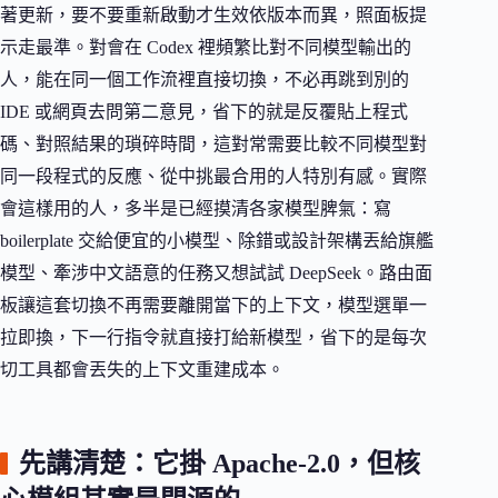
著更新，要不要重新啟動才生效依版本而異，照面板提
示走最準。對會在 Codex 裡頻繁比對不同模型輸出的
人，能在同一個工作流裡直接切換，不必再跳到別的
IDE 或網頁去問第二意見，省下的就是反覆貼上程式
碼、對照結果的瑣碎時間，這對常需要比較不同模型對
同一段程式的反應、從中挑最合用的人特別有感。實際
會這樣用的人，多半是已經摸清各家模型脾氣：寫
boilerplate 交給便宜的小模型、除錯或設計架構丟給旗艦
模型、牽涉中文語意的任務又想試試 DeepSeek。路由面
板讓這套切換不再需要離開當下的上下文，模型選單一
拉即換，下一行指令就直接打給新模型，省下的是每次
切工具都會丟失的上下文重建成本。
先講清楚：它掛 Apache-2.0，但核