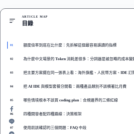
ARTICLE MAP
目錄
額度倍率到底在比什麼：先拆解這個最容易誤讀的指標
01
為什麼中文場景的 Token 消耗差很多：分詞器是被忽略的成本變
02
把主要方案擺在同一張表上看：海外旗艦、人民幣方案、IDE 訂
03
把 AI IDE 與模型套餐分開看：兩種產品類別不該橫著比月費
04
哪些情境根本不該買 coding plan：合規邊界的三條紅線
05
四種開發者配四種路線：決策框架
06
使用前該確認的三個問題：FAQ 中段
07