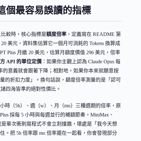
這個最容易誤讀的指標
一張表上比較時，核心指標是
額度倍率
，定義寫在 README 第
繳 20 美元，資料集估算它一個月可消耗的 Tokens 換算成
GPT Plus 月繳 20 美元，估算月額度價值 296 美元，倍率
 API 的單位定價
：如果你主觀上認為 Claude Opus 每
o 63.6 倍率的意義就會跟著下降；相對地，如果你本來就願意按
量的折扣力度」。換句話說，額度倍率測量的是「認可
是放諸四海皆準的絕對性價比。
 小時（5h）、週（w）、月（mo）三種週期的倍率，原
 Plus 採每 5 小時與每週並行的補額節奏，MiniMax、
新的好處是單次衝刺寫程式不會立刻撞牆，壞處是「我今天想
把 5h 倍率跟 mo 倍率擺在一起看，你會發現部分