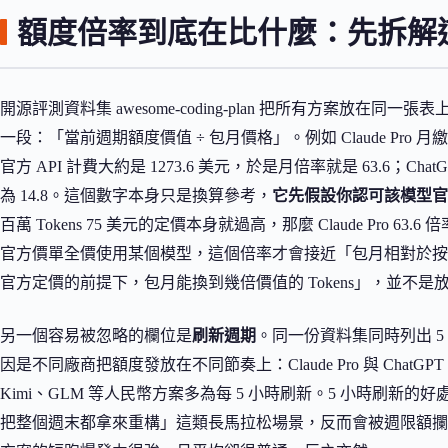
額度倍率到底在比什麼：先拆解
開源評測資料集 awesome-coding-plan 把所有方案放在同
一段：「當前週期額度價值 ÷ 包月價格」。例如 Claude Pro 月
官方 API 計費大約是 1273.6 美元，於是月倍率就是 63.6；Chat
為 14.8。這個數字本身只是換算參考，
它先假設你認可該模型官方
百萬 Tokens 75 美元的定價本身就過高，那麼 Claude Pr
官方價單全價使用某個模型，這個倍率才會接近「包月相對於按
官方定價的前提下，包月能換到幾倍價值的 Tokens」，並不
另一個容易被忽略的欄位是
刷新週期
。同一份資料集同時列出 5
因是不同廠商把額度發放在不同節奏上：Claude Pro 與 ChatGPT
Kimi、GLM 等人民幣方案多為每 5 小時刷新。5 小時刷
把整個週末都拿來重構」這類長馬拉松場景，反而會被週限額攔住。