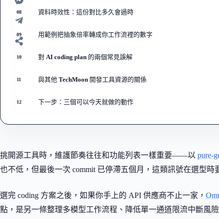
資料時效性：這份對比多久會過時
08
用範例把抽象倍率轉成你工作流裡的數字
09
對 AI coding plan 的兩個常見誤解
10
與其他 TechMoon 開發工具資源的關係
11
下一步：三個可以今天就做的動作
12
挑開源工具時，維護節奏往往和功能列表一樣重要——以
pure-
也不低，但最後一次 commit 已停滯五個月，這類訊號在選型
選完 coding 方案之後，如果你手上的 API 供應商不止一家，
Omn
點，是另一條整理多模型工作流程、降低單一通道限流中斷風險