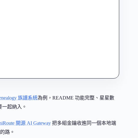
genealogy 族譜系統
為例，README 功能完整、星星數
時要一起納入。
iRoute 開源 AI Gateway
把多組金鑰收進同一個本地端
的路。