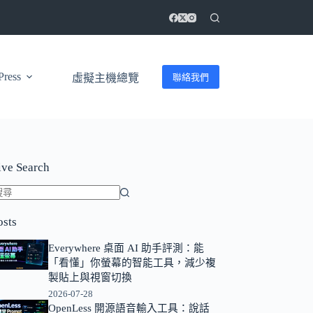
ress
聯絡我們
虛擬主機總覽
ive Search
找
osts
不
到
Everywhere 桌面 AI 助手評測：能
符
「看懂」你螢幕的智能工具，減少複
合
製貼上與視窗切換
條
2026-07-28
OpenLess 開源語音輸入工具：說話
件