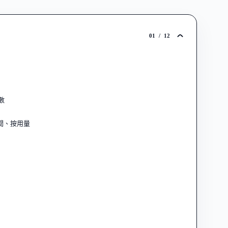
01
/
12
數
閱、按用量