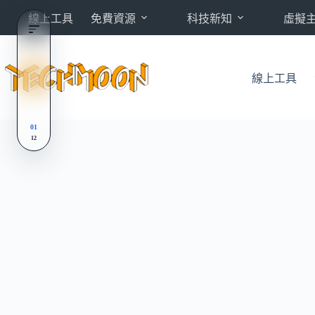
跳
線上工具
免費資源
科技新知
虛擬
至
主
要
內
線上工具
容
01
12