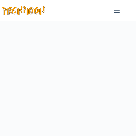
跳
至
主
要
內
容