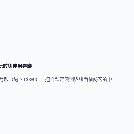
主機方案比較與使用建議
案 AUD$19/月起（約 NT$380），適合鎖定澳洲與紐西蘭訪客的中