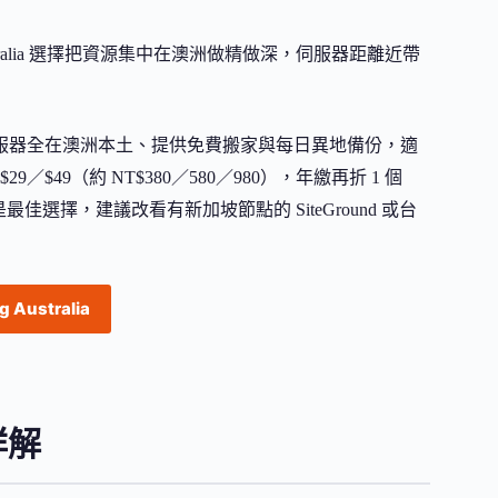
 Australia 選擇把資源集中在澳洲做精做深，伺服器距離近帶
耕澳洲墨爾本，伺服器全在澳洲本土、提供免費搬家與每日異地備份，適
$49（約 NT$380／580／980），年繳再折 1 個
選擇，建議改看有新加坡節點的 SiteGround 或台
 Australia
案詳解