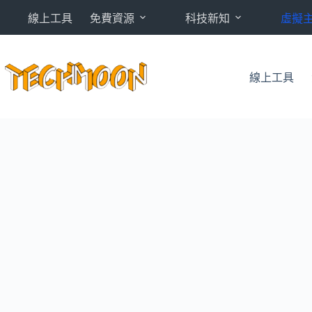
跳
線上工具
免費資源
科技新知
虛擬
至
主
要
內
線上工具
容