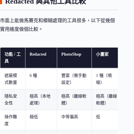
Redacted 與其他工具比較
市面上能做馬賽克和模糊處理的工具很多，以下從幾個
實用維度做個比較。
功能 / 工
Redacted
PhotoShop
小畫家
一
具
具
遮蔽模
6 種
豐富（需手動
1 種（噴
通常
式數量
設定）
槍）
隱私安
極高（本地
極高（離線軟
極高（離線
視
全性
處理）
體）
軟體）
操作難
極低
中等偏高
低
低
度