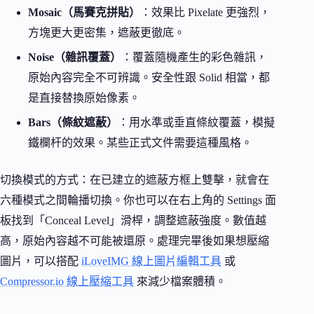
Mosaic（馬賽克拼貼）
：效果比 Pixelate 更強烈，
方塊更大更密集，遮蔽更徹底。
Noise（雜訊覆蓋）
：覆蓋隨機產生的彩色雜訊，
原始內容完全不可辨識。安全性跟 Solid 相當，都
是直接替換原始像素。
Bars（條紋遮蔽）
：用水準或垂直條紋覆蓋，模擬
鐵欄杆的效果。某些正式文件需要這種風格。
切換模式的方式：在已建立的遮蔽方框上雙擊，就會在
六種模式之間輪播切換。你也可以在右上角的 Settings 面
板找到「Conceal Level」滑桿，調整遮蔽強度。數值越
高，原始內容越不可能被還原。處理完畢後如果想壓縮
圖片，可以搭配
iLoveIMG 線上圖片編輯工具
或
Compressor.io 線上壓縮工具
來減少檔案體積。