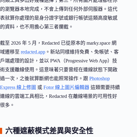
同類工具多出好幾種選擇；第三，所有圖片處理都在你
的瀏覽器本地完成，不會上傳到任何外部伺服器。這代
表就算你處理的是身分證字號或銀行帳號這類高度敏感
的資料，也不用擔心第三者攔截。
截至 2026 年 5 月，Redacted 已從原本的 marky.space 網
域遷移至
redacted.app
。新站同樣維持免費、免帳號、客
戶端處理的設計，並以 PWA（Progressive Web App）技
術支援離線使用。這意味著只要曾經在連線狀態下開啟
過一次，之後就算斷網也能照常操作。跟
Photoshop
Express 線上修圖
或
Fotor 線上圖片編輯器
這類需要持續
連線的雲端工具相比，Redacted 在離線場景的可用性好
很多。
六種遮蔽模式差異與安全性