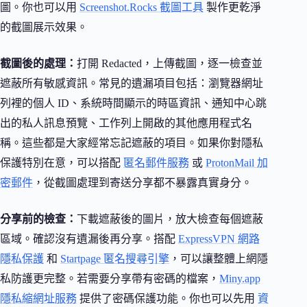
圖。你也可以用
Screenshot.Rocks 截圖工具
製作更乾淨
的截圖展示效果。
截圖後的處理：
打開 Redacted，上傳截圖，逐一檢查並
遮蔽所有敏感資訊。常見的遺漏項目包括：瀏覽器網址
列裡的個人 ID、系統時間顯示的時區資訊、通知中心跳
出的私人訊息預覽、工作列上開啟的其他應用程式名
稱。這些都是大家經常忘記遮蔽的項目。如果你對隱私
保護特別在意，可以搭配
匿名郵件服務
或
ProtonMail 加
密郵件
，從截圖處理到寄送分享都不暴露真實身分。
分享前的檢查：
下載遮蔽後的圖片，放大檢查每個遮蔽
區域。確認沒有遺漏後再分享。搭配
ExpressVPN 網路
隱私保護
和
Startpage 匿名搜尋引擎
，可以讓整體上網隱
私防護更完整。若需要分享帶有密碼的檔案，
Miny.app
隱私縮網址服務
提供了密碼保護功能。你也可以先用
資