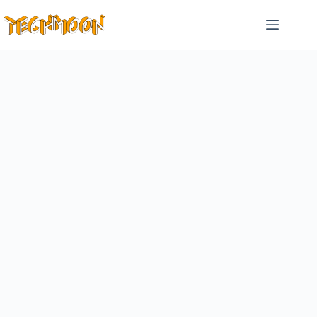
跳
至
主
要
內
容