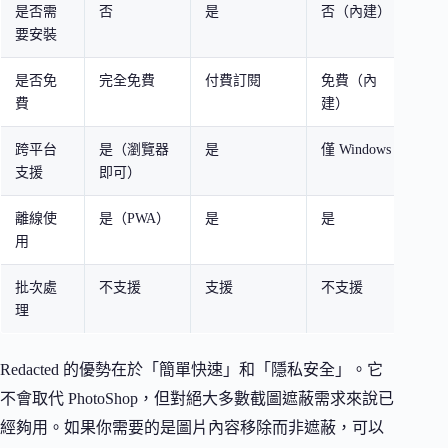
是否需
否
是
否（內建）
否
要安裝
是否免
完全免費
付費訂閱
免費（內
部
費
建）
跨平台
是（瀏覽器
是
僅 Windows
是
支援
即可）
即
離線使
是（PWA）
是
是
通
用
批次處
不支援
支援
不支援
視
理
Redacted 的優勢在於「簡單快速」和「隱私安全」。它
不會取代 PhotoShop，但對絕大多數截圖遮蔽需求來說已
經夠用。如果你需要的是圖片內容移除而非遮蔽，可以