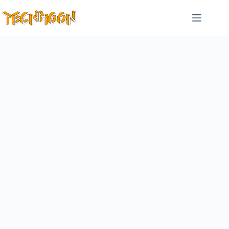
跳
至
主
要
內
容