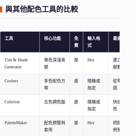
與其他配色工具的比較
工具
核心功能
免
輸入格
最適合的場
費
式
Tint & Shade
單色深淺漸
是
Hex
建立色彩階層
Generator
變
變數色表
Coolors
多色配色方
是
隨機或
從零開始尋
案
指定
感
Colorion
五色調色盤
是
隨機或
快速取得一
指定
色
PaletteMaker
配色預覽與
是
Hex
把配色套用
套用
例預覽