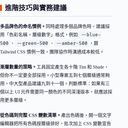
進階技巧與實務建議
多品牌色的命名慣例。
同時處理多個品牌色時，建議採
--blue-
用「色彩名稱 + 層級數字」格式，例如
500
--green-500
--amber-500
、
、
，跟
Tailwind CSS 慣例一致，團隊協作時溝通成本較低。
漸層數量的策略。
工具固定產生各十階 Tint 和 Shade，
但你不一定要全部採用。小型專案五到七個層級通常夠
用，中大型產品建議九到十一個。判斷標準：如果有三
個以上 UI 元件需要同一顏色的不同深淺版本，就應該採
用更多層級。
從色碼到完整 CSS 變數清單。
產出色碼後，開一個文字
編輯器把所有色碼按層級排好，批次加上 CSS 變數宣告