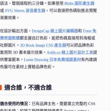
語法，整個過程約三分鐘。如果使用
Blobs 圖形產生器
或
SVG Waves 波浪產生器
，可以直接把色碼貼進去預覽
漸層效果。
在設計輸出方面，
DesignCap 線上圖片編輯器
和
Fotor 免
費修圖軟體
都支援自訂色彩，能把色碼直接用到海報或
社群圖片。
3D Book Image CSS 產生器
可以把品牌色彩
套用到 3D 書本展示效果。
Artify.co 線上圖片設計工具
提
供豐富範本，
Loose Drawing 日本免費插圖素材
有內建調
色盤可在素材上實驗品牌色彩。
適合誰，不適合誰
適合使用的情況：
已有品牌主色，需要建立完整的 CSS
色彩系統；前端工程師需要快速產生 hover、active、