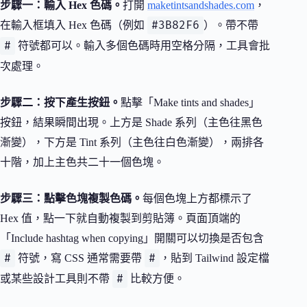
步驟一：輸入 Hex 色碼。
打開
maketintsandshades.com
，
#3B82F6
在輸入框填入 Hex 色碼（例如
）。帶不帶
#
符號都可以。輸入多個色碼時用空格分隔，工具會批
次處理。
步驟二：按下產生按鈕。
點擊「Make tints and shades」
按鈕，結果瞬間出現。上方是 Shade 系列（主色往黑色
漸變），下方是 Tint 系列（主色往白色漸變），兩排各
十階，加上主色共二十一個色塊。
步驟三：點擊色塊複製色碼。
每個色塊上方都標示了
Hex 值，點一下就自動複製到剪貼簿。頁面頂端的
「Include hashtag when copying」開關可以切換是否包含
#
#
符號，寫 CSS 通常需要帶
，貼到 Tailwind 設定檔
#
或某些設計工具則不帶
比較方便。