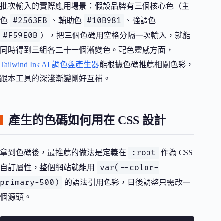
批次輸入的實際應用場景：假設品牌有三個核心色（主
#2563EB
#10B981
色
、輔助色
、強調色
#F59E0B
），把三個色碼用空格分隔一次輸入，就能
同時得到三組各二十一個漸變色。配色靈感方面，
Tailwind Ink AI 調色盤產生器
能根據色碼推薦相關色彩，
跟本工具的深淺漸變剛好互補。
產生的色碼如何用在 CSS 設計
:root
拿到色碼後，最推薦的做法是定義在
作為 CSS
var(--color-
自訂屬性，整個網站就能用
primary-500)
的語法引用色彩，日後調整只需改一
個源頭。