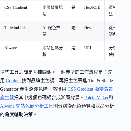
CSS Gradient
漸層背景語
是
Hex/RGB
產生 CSS
法
法
Tailwind Ink
AI 配色推
是
Hex
從一個顏色
薦
議色
Alwane
網站色碼分
是
URL
分析競爭對
析
使用
這些工具之間是互補關係。一個典型的工作流程是：先
用
Coolors
找到品牌主色調，再把主色丟進 Tint & Shade
Generator 產生深淺色階，然後用
CSS Gradient 漸變背景
產生器
把其中幾個色碼組合成漸層背景。
PaletteMaker
和
Alwane 網站色碼分析工具
則分別從配色預覽和競品分析
的角度輔助決策。