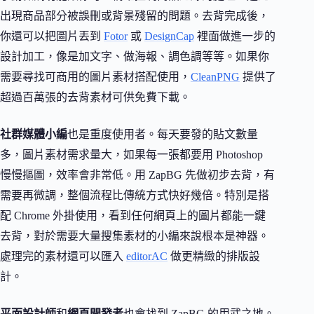
出現商品部分被誤刪或背景殘留的問題。去背完成後，
你還可以把圖片丟到
Fotor
或
DesignCap
裡面做進一步的
設計加工，像是加文字、做海報、調色調等等。如果你
需要尋找可商用的圖片素材搭配使用，
CleanPNG
提供了
超過百萬張的去背素材可供免費下載。
社群媒體小編
也是重度使用者。每天要發的貼文數量
多，圖片素材需求量大，如果每一張都要用 Photoshop
慢慢摳圖，效率會非常低。用 ZapBG 先做初步去背，有
需要再微調，整個流程比傳統方式快好幾倍。特別是搭
配 Chrome 外掛使用，看到任何網頁上的圖片都能一鍵
去背，對於需要大量搜集素材的小編來說根本是神器。
處理完的素材還可以匯入
editorAC
做更精緻的排版設
計。
平面設計師
和
網頁開發者
也會找到 ZapBG 的用武之地。