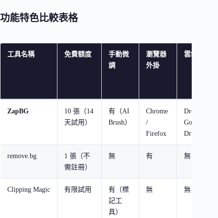
功能特色比較表格
工具名稱
免費額度
手動微
瀏覽器
雲端匯出
調
外掛
ZapBG
10 張（14
有（AI
Chrome
Dropbox /
天試用）
Brush）
/
Google
Firefox
Drive
remove.bg
1 張（不
無
有
無
需註冊）
Clipping Magic
有限試用
有（標
無
無
記工
具）