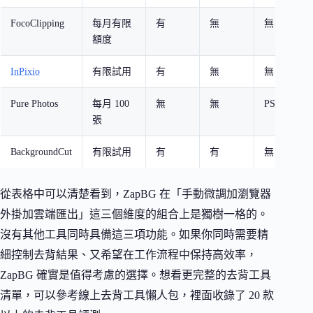
FocoClipping
每月有限
有
無
無
額度
InPixio
有限試用
有
無
無
Pure Photos
每月 100
無
無
PSD 匯出
張
BackgroundCut
有限試用
有
有
無
從表格中可以清楚看到，ZapBG 在「手動微調加瀏覽器
外掛加雲端匯出」這三個維度的組合上是獨樹一格的。
沒有其他工具同時具備這三項功能。如果你同時需要精
細控制去背結果、又希望在工作流程中保持高效率，
ZapBG 確實是值得考慮的選擇。想看更完整的去背工具
清單，可以參考線上去背工具懶人包，裡面收錄了 20 款