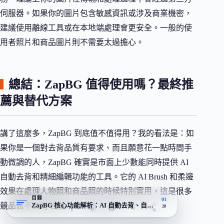
伺服器。如果你的圖片包含敏感資訊或涉及商業機密，
建議使用離線工具或在本地端處理會更安全。一般的使
用者照片和商品圖片則不需要太過擔心。
總結：ZapBG 值得使用嗎？最終推
薦與替代方案
講了這麼多，ZapBG 到底值不值得用？我的看法是：如
果你是一個對去背品質有要求、而且願意花一點時間手
動微調的人，ZapBG 確實是市面上少數能同時提供 AI
自動去背和精細編輯功能的工具。它的 AI Brush 和柔邊
效果在處理人物照和商品照的時候特別實用，這是很多
目錄
01
ZapBG 核心功能解析：AI 自動去背、自訂區塊與柔邊效果
競品做不到的地方。
28