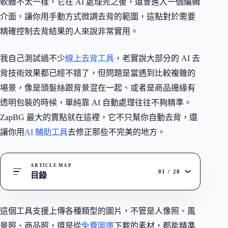
軟體不太一樣，它在 AI 處理完之後，還會進入一個編輯
介面，讓你用手動方式微調去背的範圍，這點對於需要
精確控制去背結果的人來說非常實用。
我自己測試過不少
線上去背工具
，老實說大部分的 AI 去
背技術效果都已經不錯了，但問題是當遇到比較複雜的
場景，像是頭髮絲跟背景混在一起、或者是商品邊緣有
透明包裝的時候，單純靠 AI 自動處理往往不夠精準。
ZapBG 最大的賣點就在這裡，它不只幫你自動去背，還
讓你用
AI 輔助工具
去修正那些不完美的地方。
ARTICLE MAP
01
/
28
目錄
這個工具支援上傳各種類型的圖片，不管是人像照、風
景照、商品照，還是從
免費圖庫
下載的素材，都能精準