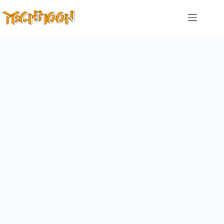
跳
至
主
要
內
容