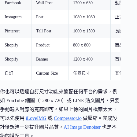
Facebook
Wall Post
1200 x 630
動態貼文圖
Instagram
Post
1080 x 1080
正方形貼文
Pinterest
Tall Post
1000 x 1500
長圖釘選
Shopify
Product
800 x 800
商品主圖
Shopify
Banner
1200 x 400
首頁輪播 Ba
自訂
Custom Size
任意尺寸
其他平台需
你也可以透過自訂尺寸功能來適配任何平台的需求，例
如 YouTube 縮圖（1280 x 720）或 LINE 貼文圖片，只要
手動輸入對應的寬高即可。如果上傳的圖片檔案太大，
可以先使用
iLoveIMG
或
Compressor.io
做壓縮。完成設
計後想進一步提升圖片品質，
AI Image Denoiser
也是不
錯的搭配工具。