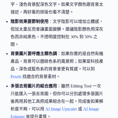
字、淺色背景配深色文字。如果文字顏色跟背景太
接近，再好看的排版也看不清楚。
陰影效果要節制使用
：文字陰影可以增加立體感，
但加太重反而會讓畫面變髒。建議陰影顏色用深灰
色而非純黑色，不透明度控制在 30% 到 50% 之
間。
背景圖片要呼應主題色調
：如果你賣的是自然有機
產品，背景可以選綠色系的風景照；如果是科技產
品，深色或藍色系的背景會更有質感。可以到
Pexels
找適合的背景素材。
多張去背圖片的組合應用
：雖然 Editing Tool 一次
只能匯入一張去背圖，但你可以分別處理多張圖片
後再用其他工具把成果組合在一起。完成後如果解
析度不夠，可以用
AI Image Upscaler
或
AI Image
Enlarger
來提升畫質。