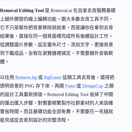
Removal Editing Tool
是 Removal.ai 在自家去背服務基礎
上額外開發的線上編輯功能。跟大多數去背工具不同，
它不只是幫你把背景移除就結束，而是讓你在拿到去背
結果後，直接在同一個頁面裡完成所有後續設計工作。
從調整圖片參數、設定畫布尺寸、添加文字、更換背景
到下載成品，全程在瀏覽器裡搞定，不需要額外安裝軟
體。
以往用
Remove.bg
或
BgEraser
這類工具去背後，還得把
透明背景的 PNG 存下來，再開
Fotor
或
DesignCap
之類
的設計工具重新排版。Removal Editing Tool 省掉了中間
的匯出匯入步驟，對需要頻繁製作社群素材的人來說確
實省時間。而且基礎功能全部免費，不需要花一毛錢就
能完成從去背到設計的完整流程。