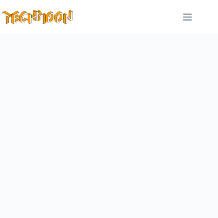
跳
至
主
要
內
容