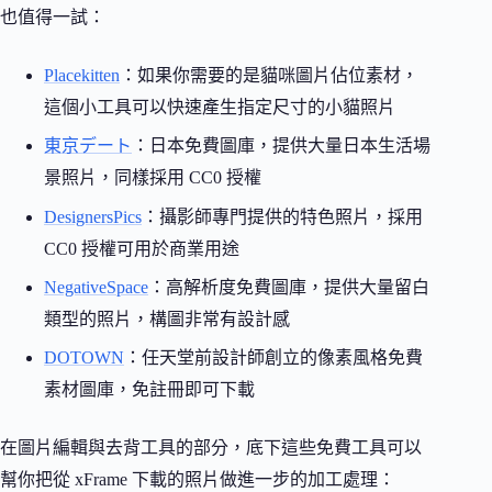
也值得一試：
Placekitten
：如果你需要的是貓咪圖片佔位素材，
這個小工具可以快速產生指定尺寸的小貓照片
東京デート
：日本免費圖庫，提供大量日本生活場
景照片，同樣採用 CC0 授權
DesignersPics
：攝影師專門提供的特色照片，採用
CC0 授權可用於商業用途
NegativeSpace
：高解析度免費圖庫，提供大量留白
類型的照片，構圖非常有設計感
DOTOWN
：任天堂前設計師創立的像素風格免費
素材圖庫，免註冊即可下載
在圖片編輯與去背工具的部分，底下這些免費工具可以
幫你把從 xFrame 下載的照片做進一步的加工處理：