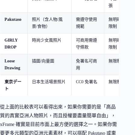
張
Pakutaso
照片（含人物/風
需遵守使用
無明確
景/食物）
規範
限制
GIRLY
時尚少女風照片
可商用需遵
無明確
DROP
守條款
限制
Loose
插圖/向量圖
免署名可商
無限制
Drawing
用
東京デー
日本生活場景照片
CC0 免署名
無限制
ト
從上面的比較表可以看得出來，如果你需要的是「高品
質的真實亞洲人物照片，而且授權要盡量簡單自由」，
xFrame 確實是目前市面上最方便的選擇之一。如果你需
要更多元類型的亞洲元素素材，可以搭配 Pakutaso 或東