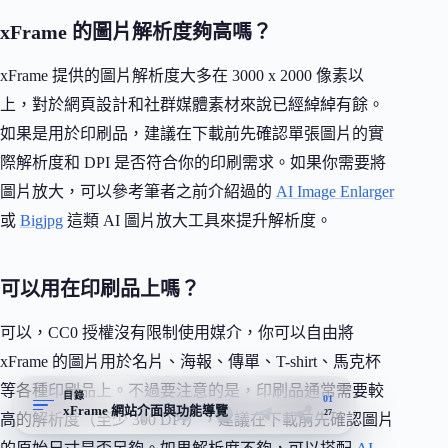
xFrame 的圖片解析度夠高嗎？
xFrame 提供的圖片解析度大多在 3000 x 2000 像素以
上，對於網頁設計和社群媒體素材來說已經綽綽有餘。
如果是用於印刷品，建議在下載前先確認單張圖片的實
際解析度和 DPI 是否符合你的印刷需求。如果你需要將
圖片放大，可以參考筆者之前介紹過的
AI Image Enlarger
或
Bigjpg
這類 AI 圖片放大工具來提升解析度。
可以用在印刷品上嗎？
可以，CC0 授權沒有限制使用媒介，你可以自由將
xFrame 的圖片用於名片、海報、傳單、T-shirt、馬克杯
等各種印刷品上。不過要注意的是，印刷品通常需要較
目錄
01
xFrame 網站介面與功能導覽
27
高的解析度（至少 300 DPI），建議在下載前先確認圖片