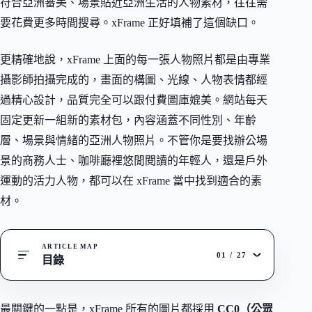
符合亞洲審美、場景貼近亞洲生活的人物素材，往往需
要花費更多時間搜尋。xFrame 正好填補了這個缺口。
更精確地說，xFrame 上面的每一張人物照片都是由專業
攝影師拍攝完成的，畫面的構圖、光線、人物表情都經
過精心設計，品質完全可以跟付費圖庫媲美。網站每天
固定更新一組新的素材包，內容涵蓋不同性別、年齡
層、場景與情緒的亞洲人物照片。不管你是要找辦公場
景的商務人士、咖啡廳裡悠閒閱讀的年輕人，還是戶外
運動的活力人物，都可以在 xFrame 當中找到適合的素
材。
ARTICLE MAP
01
/
27
目錄
最關鍵的一點是，xFrame 所有的圖片都採用
CC0（公眾