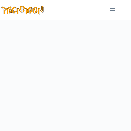
跳
至
主
要
內
容