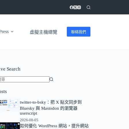
ress
聯絡我們
虛擬主機總覽
ive Search
找
osts
不
到
twitter-to-bsky：把 X 貼文同步到
符
Bluesky 與 Mastodon 的瀏覽器
userscript
合
2026-08-05
條
如何優化 WordPress 網站，提升網站
件