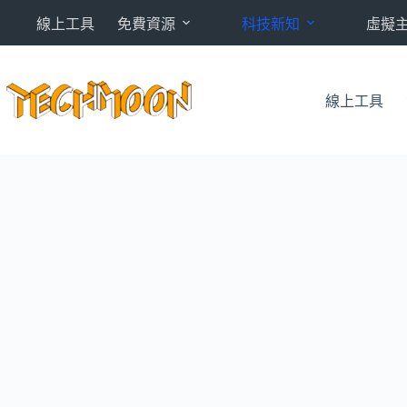
跳
線上工具
免費資源
科技新知
虛擬
至
主
要
內
線上工具
容