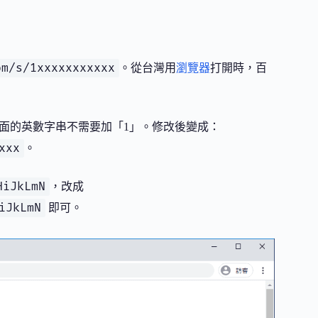
om/s/1xxxxxxxxxxx
。從台灣用
瀏覽器
打開時，百
面的英數字串不需要加「1」。修改後變成：
xxx
。
HiJkLmN
，改成
iJkLmN
即可。