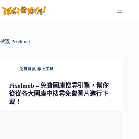
跳
至
主
要
內
容
標籤
Pixelmob
免費資源
,
線上工具
Pixelmob – 免費圖庫搜尋引擎，幫你
從從各大圖庫中搜尋免費圖片進行下
載！