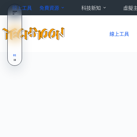
跳
線上工具
免費資源
科技新知
虛擬
至
主
要
內
線上工具
容
01
18