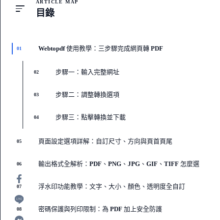
ARTICLE MAP
目錄
Webtopdf 使用教學：三步驟完成網頁轉 PDF
01
步驟一：輸入完整網址
02
步驟二：調整轉換選項
03
步驟三：點擊轉換並下載
04
頁面設定選項詳解：自訂尺寸、方向與頁首頁尾
05
輸出格式全解析：PDF、PNG、JPG、GIF、TIFF 怎麼選
06
浮水印功能教學：文字、大小、顏色、透明度全自訂
07
密碼保護與列印限制：為 PDF 加上安全防護
08