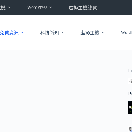
WordPress
主機
虛擬主機總覽
WordP
免費資源
科技新知
虛擬主機
L
P