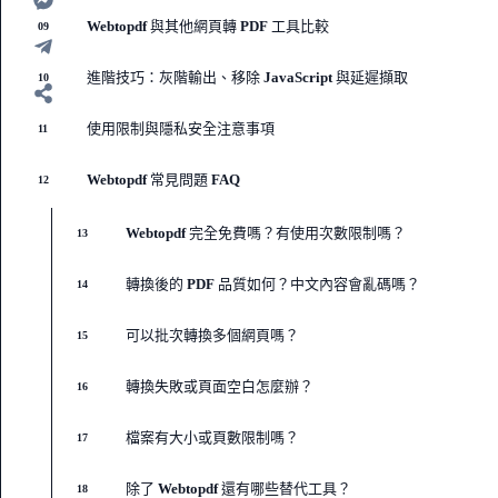
Webtopdf 與其他網頁轉 PDF 工具比較
09
進階技巧：灰階輸出、移除 JavaScript 與延遲擷取
10
使用限制與隱私安全注意事項
11
Webtopdf 常見問題 FAQ
12
Webtopdf 完全免費嗎？有使用次數限制嗎？
13
轉換後的 PDF 品質如何？中文內容會亂碼嗎？
14
可以批次轉換多個網頁嗎？
15
轉換失敗或頁面空白怎麼辦？
16
檔案有大小或頁數限制嗎？
17
除了 Webtopdf 還有哪些替代工具？
18