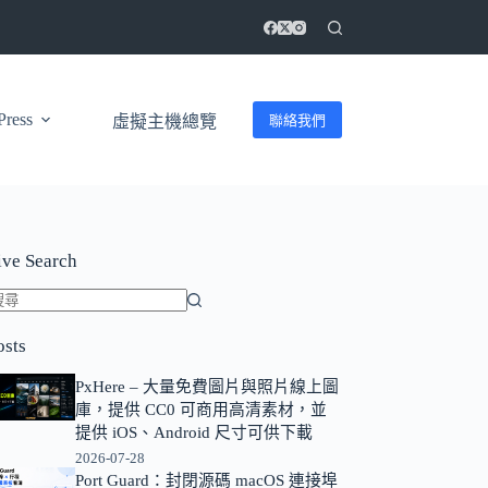
ress
聯絡我們
虛擬主機總覽
ive Search
找
osts
不
到
PxHere – 大量免費圖片與照片線上圖
符
庫，提供 CC0 可商用高清素材，並
合
提供 iOS、Android 尺寸可供下載
條
2026-07-28
Port Guard：封閉源碼 macOS 連接埠
件