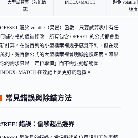
大型試算表（效能敏
INDEX+MATCH
避免 volati
感）
速度
OFFSET 屬於 volatile（易變）函數，只要試算表中有任
何儲存格的值被修改，所有包含 OFFSET 的公式都會重
新計算。在幾百列的小型檔案裡幾乎感覺不到，但在幾
萬列、幾百個公式的大型檔案裡會明顯拖慢速度。如果
你的需求只是「定位取值」而不需要動態範圍，
INDEX+MATCH 在效能上是更好的選擇。
常見錯誤與除錯方法
#REF! 錯誤：偏移超出邊界
OFFSET 最常見的錯誤。當偏移後的位置超出工作表範