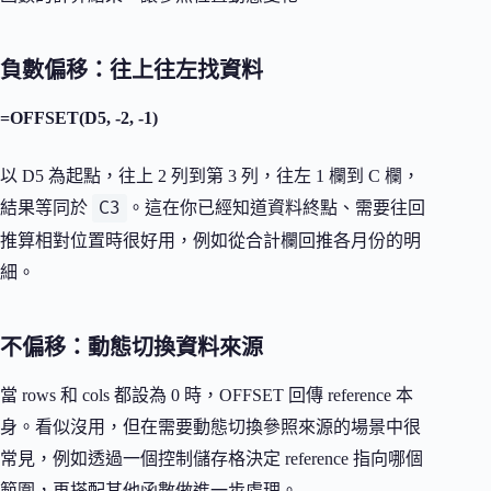
負數偏移：往上往左找資料
=OFFSET(D5, -2, -1)
以 D5 為起點，往上 2 列到第 3 列，往左 1 欄到 C 欄，
C3
結果等同於
。這在你已經知道資料終點、需要往回
推算相對位置時很好用，例如從合計欄回推各月份的明
細。
不偏移：動態切換資料來源
當 rows 和 cols 都設為 0 時，OFFSET 回傳 reference 本
身。看似沒用，但在需要動態切換參照來源的場景中很
常見，例如透過一個控制儲存格決定 reference 指向哪個
範圍，再搭配其他函數做進一步處理。