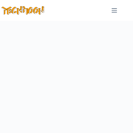
跳
至
主
要
內
容