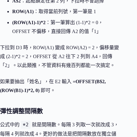
A$2
：起點鎖定在第 2 列，下拉時不會跑掉
ROW(A1)
：取得當前列號，第一筆是 1
(ROW(A1)-1)*2
：第一筆算出 (1-1)*2 = 0，
OFFSET 不偏移，直接回傳 A2 的值「1」
下拉到 D3 時，ROW(A1) 變成 ROW(A2) = 2，偏移量變
成 (2-1)*2 = 2，OFFSET 從 A2 往下 2 列到 A4，回傳
「2」。以此類推，不管資料有幾百列都能一次搞定。
如果要抽出「姓名」，在 E2 輸入
=OFFSET(B$2,
(ROW(B1)-1)*2, 0)
即可。
彈性調整間隔數
*2
公式中的
就是間隔數。每隔 3 列取一次就改成 3，
每隔 4 列就改成 4。更好的做法是把間隔數放在獨立儲