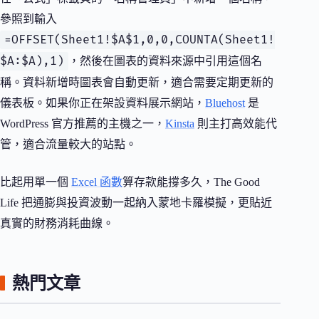
參照到輸入
=OFFSET(Sheet1!$A$1,0,0,COUNTA(Sheet1!
$A:$A),1)
，然後在圖表的資料來源中引用這個名
稱。資料新增時圖表會自動更新，適合需要定期更新的
儀表板。如果你正在架設資料展示網站，
Bluehost
是
WordPress 官方推薦的主機之一，
Kinsta
則主打高效能代
管，適合流量較大的站點。
比起用單一個
Excel 函數
算存款能撐多久，The Good
Life 把通膨與投資波動一起納入蒙地卡羅模擬，更貼近
真實的財務消耗曲線。
熱門文章