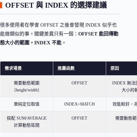
OFFSET 與 INDEX 的選擇建議
很多使用者在學會 OFFSET 之後會發現 INDEX 似乎也
能做類似的事。關鍵差異只有一個：
OFFSET 能回傳動
態大小的範圍，INDEX 不能
。
需求場景
推薦函數
原因
需要動態範圍
OFFSET
INDEX 無
（height/width）
大小的
單純定位取值
INDEX+MATCH
效能較好，非 vo
搭配 SUM/AVERAGE
OFFSET
需要動態範
計算動態區間