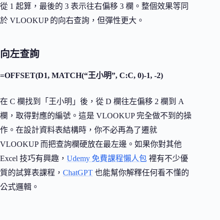
從 1 起算，最後的 3 表示往右偏移 3 欄。整個效果等同
於 VLOOKUP 的向右查詢，但彈性更大。
向左查詢
=OFFSET(D1, MATCH(“王小明”, C:C, 0)-1, -2)
在 C 欄找到「王小明」後，從 D 欄往左偏移 2 欄到 A
欄，取得對應的編號。這是 VLOOKUP 完全做不到的操
作。在設計資料表結構時，你不必再為了遷就
VLOOKUP 而把查詢欄硬放在最左邊。如果你對其他
Excel 技巧有興趣，
Udemy 免費課程懶人包
裡有不少優
質的試算表課程，
ChatGPT
也能幫你解釋任何看不懂的
公式邏輯。