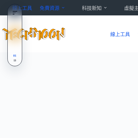
跳
線上工具
免費資源
科技新知
虛擬
至
主
要
內
線上工具
容
01
13