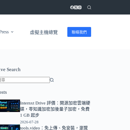
ress
聯絡我們
虛擬主機總覽
ive Search
找
osts
不
到
Internxt Drive 評價：開源加密雲端硬
符
碟，零知識加密加後量子加密，免費
合
1 GB 起步
條
2026-07-28
tools.video：免上傳、免安裝，瀏覽
件