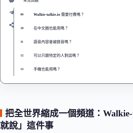
常見問題
08
Walkie-talkie.io 需要付費嗎？
09
在中文圈也能用嗎？
10
語音內容會被錄音嗎？
11
可以只跟特定的人對話嗎？
12
手機也能用嗎？
13
把全世界縮成一個頻道：Walkie-t
就說」這件事