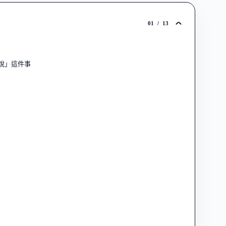
01
/
13
下就說」這件事