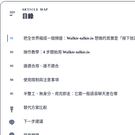
ARTICLE MAP
目錄
把全世界縮成一個頻道：Walkie-talkie.io 想做的其實是「按
01
操作教學：4 步開始用 Walkie-talkie.io
02
誰適合用、誰不適合
03
使用限制與注意事項
04
半雙工、無身分、用完即走：它跟一般語音聊天差在哪
05
替代方案比較
06
下一步建議
07