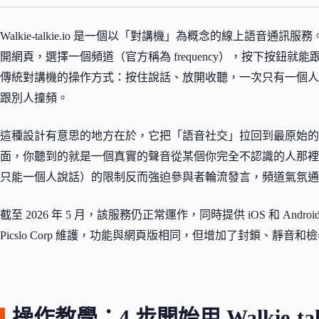
Walkie-talkie.io 是一個以「對講機」為概念的線上語
開網頁，選擇一個頻道（官方稱為 frequency），按下按鈕
傳統對講機的操作方式：按住說話、放開收聽，一次只有一個人
跟別人撞頻。
這種設計有意思的地方在於，它把「語音社交」拉回到最原始的
面，你聽到的就是一個真實的聲音從某個你完全不認識的人那裡
只能一個人說話）的限制反而強迫參與者輪流發言，頻道氣氛通
截至 2026 年 5 月，該服務仍正常運作，同時提供 iOS 和 Android 版本
Picslo Corp 維護，功能與網頁版相同，但增加了封鎖、靜音
操作教學：4 步開始用 Walkie-talki