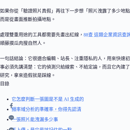
如果你從「驗證照片真假」再往下一步想「照片洩露了多少地點
而是從畫面推斷拍攝地點。
處理雙重用途的工具都需要先畫出紅線，
88查 這類企業資訊查
順藤摸瓜肉搜自然人。
一句話結論：它很適合編輯、站長、注重隱私的人，用來快速初
事必須先講清楚：它的偵測只給線索、不給定論，而且它內建了抹
研究，拿來造假就是踩線。
目錄
它怎麼判斷一張圖是不是 AI 生成的
頻率域分析的準確率，你得先認清
一張照片能洩漏多少事
不上傳，是它最該記住的一點