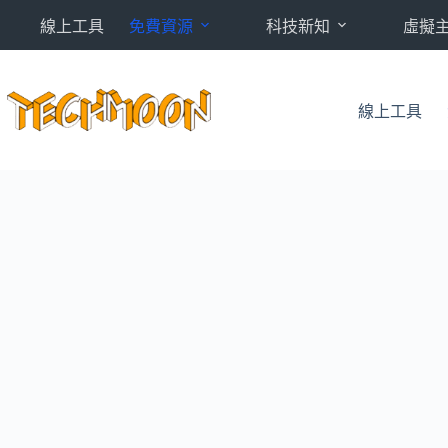
跳
線上工具
免費資源
科技新知
虛擬
至
主
要
內
線上工具
容