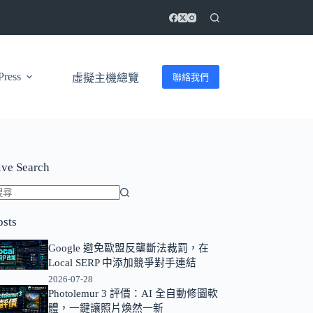
ress
聯絡我們
虛擬主機總覽
ive Search
找
osts
不
到
Google 避免歐盟反壟斷法裁罰，在
符
Local SERP 中添加競爭對手連結
合
2026-07-28
條
Photolemur 3 評價：AI 全自動修圖軟
體，一鍵讓照片煥然一新
件