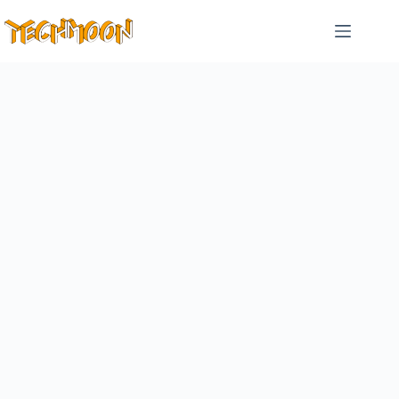
跳
至
主
要
內
容