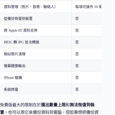
資料管理（照片、音樂、聯絡人）
每項可操作 10 筆
從備份恢復到裝置
否
跨 Apple ID 資料合併
否
HEIC 轉 JPG 批次轉換
否
相似照片清理
否
螢幕鏡像輸出
否
iPhone 驗機
否
系統修復
否
免費版最大的限制在於
匯出數量上限
和
無法恢復到裝
置
。你可以用它來備份資料到電腦，但如果想把備份資