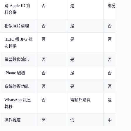
跨 Apple ID 資
否
是
部分
料合併
相似照片清理
否
是
否
HEIC 轉 JPG 批
否
是
否
次轉換
螢幕鏡像輸出
否
是
否
iPhone 驗機
否
是
否
系統修復功能
否
是
否
WhatsApp 訊息
否
需額外購買
是
轉移
操作難度
高
低
中