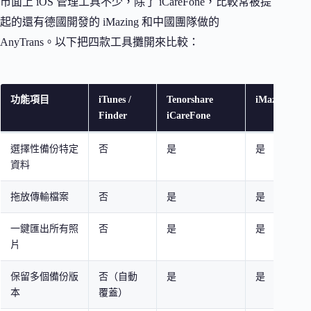
市面上 iOS 管理工具不少，除了 iCareFone，比較常被提
起的還有德國開發的 iMazing 和中國團隊做的
AnyTrans。以下把四款工具攤開來比較：
功能項目
iTunes /
Tenorshare
iMazing
Finder
iCareFone
選擇性備份特定
否
是
是
資料
拖放傳輸檔案
否
是
是
一鍵匯出所有照
否
是
是
片
保留多個備份版
否（自動
是
是
本
覆蓋）