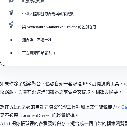
帳號憑證風險
07
中國大陸網盤的合規與政策變數
08
與 Nextcloud、Cloudreve、rclone 的差別在哪
09
適合誰，不適合誰
10
官方資源與部署入口
11
如果你除了檔案聚合，也想自架一套處理 RSS 訂閱源的工具，
架路線，負責在源送進閱讀器之前做全文提取、翻譯與摘要。
想在 AList 之類的自託管檔案管理工具裡加上文件編輯能力，
On
又不必架 Document Server 的輕量選擇。
AList 把你帳號裡的各種雲端儲存，縫合成一個自架的檔案瀏覽器與