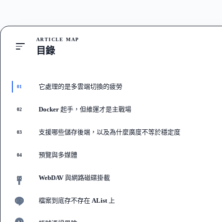
ARTICLE MAP
目錄
它處理的是多雲端切換的疲勞
01
Docker 起手，但維運才是主戰場
02
支援哪些儲存後端，以及為什麼廣度不等於穩定度
03
預覽與多媒體
04
WebDAV 與網路磁碟掛載
05
檔案到底存不存在 AList 上
06