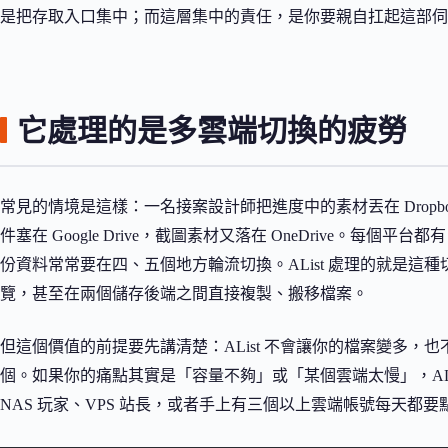
是把存取入口集中；而這層集中的責任，是你要親自扛起這部伺
它處理的是多雲端切換的疲勞
常見的情境是這樣：一名接案設計師把進度中的素材丟在 Dropb
件塞在 Google Drive，截圖素材又落在 OneDrive。每
份資料常常要在四、五個地方輪流切換。AList 處理的就是
覽，甚至在兩個儲存後端之間直接複製、搬移檔案。
但這個價值的前提要先講清楚：AList 不會讓你的檔案變多
個。如果你的痛點其實是「容量不夠」或「某個雲端太慢」，AL
NAS 玩家、VPS 站長，或者手上有三個以上雲端帳號每天都要點