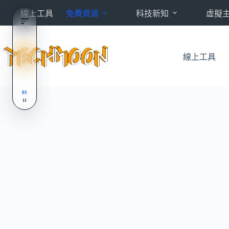
跳
線上工具
免費資源
科技新知
虛擬
至
主
要
內
線上工具
容
01
11