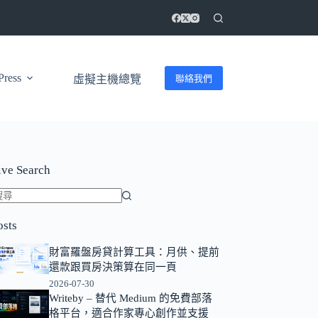
ress
聯絡我們
虛擬主機總覽
ive Search
找
osts
不
到
財富羅盤房貸計算工具：月供、提前
符
還款跟買房決策算在同一頁
合
2026-07-30
條
Writeby – 替代 Medium 的免費部落
格平台，適合作家專心創作並支援
件