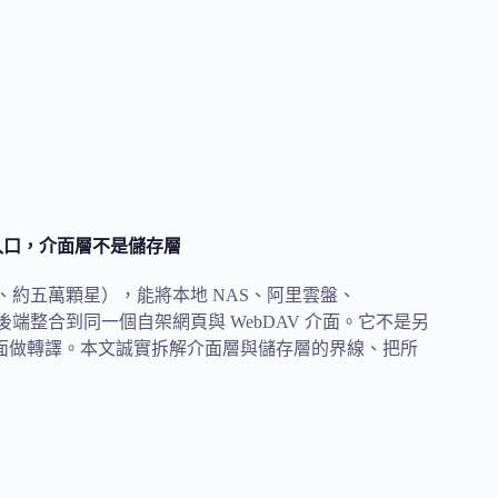
V 入口，介面層不是儲存層
t，Go 語言、約五萬顆星），能將本地 NAS、阿里雲盤、
等數十個後端整合到同一個自架網頁與 WebDAV 介面。它不是另
方介面做轉譯。本文誠實拆解介面層與儲存層的界線、把所