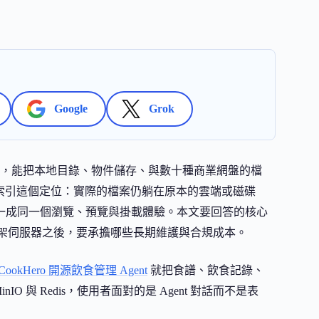
Google
Grok
Go 寫成，能把本地目錄、物件儲存、與數十種商業網盤的檔
聚合索引這個定位：實際的檔案仍躺在原本的雲端或磁碟
事統一成同一個瀏覽、預覽與掛載體驗。本文要回答的核心
部自架伺服器之後，要承擔哪些長期維護與合規成本。
CookHero 開源飲食管理 Agent
就把食譜、飲食記錄、
s、MinIO 與 Redis，使用者面對的是 Agent 對話而不是表