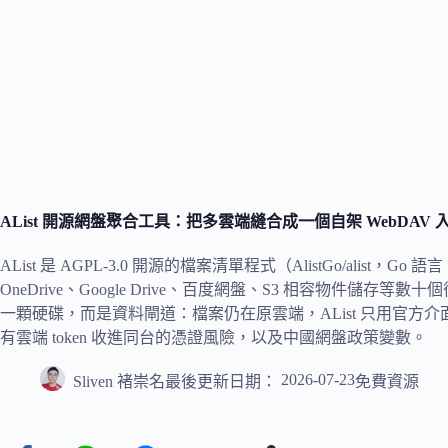
AList 開源網盤聚合工具：把多雲端縫合成一個自架 WebDA
AList 是 AGPL-3.0 開源的檔案清單程式（AlistGo/alis
OneDrive、Google Drive、百度網盤、S3 相容物件儲存
一顆硬碟，而是資料閘道：檔案仍在原雲端，AList 只用官
有雲端 token 收進同台的憑證風險，以及中國網盤政策變數。
2026-07-23
Sliven 褚崇名
最後更新日期：
免費資源