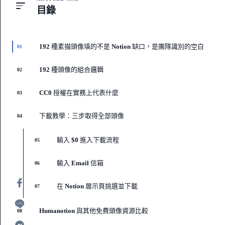
目錄
192 種素描頭像填的不是 Notion 缺口，是團隊識別的空白
01
192 種頭像的組合邏輯
02
CC0 授權在實務上代表什麼
03
下載教學：三步取得全部頭像
04
輸入 $0 進入下載流程
05
輸入 Email 信箱
06
在 Notion 展示頁挑選並下載
07
Humanotion 與其他免費頭像資源比較
08