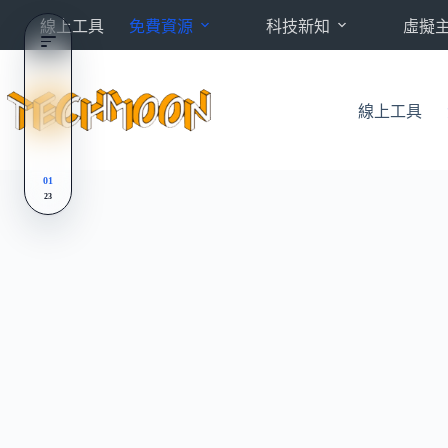
跳
線上工具
免費資源
科技新知
虛擬
至
主
要
內
線上工具
容
01
23