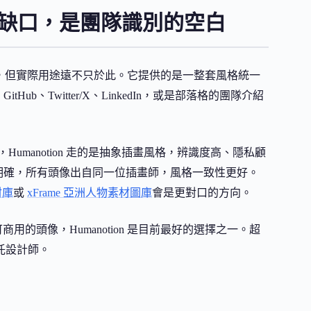
on 缺口，是團隊識別的空白
約介面風格，但實際用途遠不只於此。它提供的是一整套風格統一
Hub、Twitter/X、LinkedIn，或是部落格的團隊介紹
umanotion 走的是抽象插畫風格，辨識度高、隱私顧
質感更明確，所有頭像出自同一位插畫師，風格一致性更好。
材庫
或
xFrame 亞洲人物素材圖庫
會是更對口的方向。
用的頭像，Humanotion 是目前最好的選擇之一。超
託設計師。