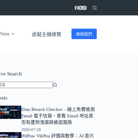
ress
聯絡我們
虛擬主機總覽
ive Search
找
osts
不
到
Data Breach Checker – 線上免費檢測
符
Email 電子信箱，查看 Email 地址是
合
否有遭到洩漏與被盜風險
條
2026-07-28
HitPaw VikPea 評價與教學：AI 影片
件