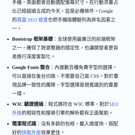
手機，頁面都會自動適配螢幕尺寸。在行動流量占
比已經超過五成的今天，這是必備條件。Google
的
頁面 SEO 檢查
也把手機版體驗列為排名因素之
一。
Bootstrap 框架基礎
：全球使用最廣泛的前端框架
之一，確保了跨瀏覽器的穩定性，也讓開發者更容
易進行深度客製化。
Google Fonts 整合
：內建數百種免費字型的選擇，
可以直接在後台切換，不需要自己寫 CSS。對於重
視品牌一致性的團隊，字型選擇是視覺識別的重要
一環。
W3C 驗證通過
：程式碼符合 W3C 標準，對於
SEO
外掛
的相容性和搜尋引擎的解析都有正面幫助。
簡潔程式碼
：沒有多餘的包袱，載入速度快，搭配
好的
快取外掛
效果更佳。