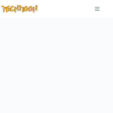
跳
至
主
要
內
容