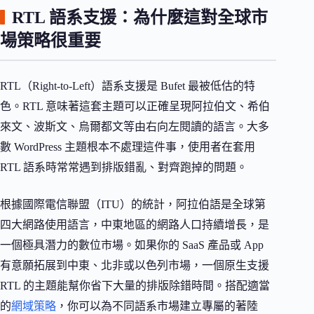
RTL 語系支援：為什麼這對全球市
場策略很重要
RTL（Right-to-Left）語系支援是 Bufet 最被低估的特
色。RTL 意味著這套主題可以正確呈現阿拉伯文、希伯
來文、波斯文、烏爾都文等由右向左閱讀的語言。大多
數 WordPress 主題根本不處理這件事，使用者在套用
RTL 語系時常常遇到排版錯亂、對齊跑掉的問題。
根據國際電信聯盟（ITU）的統計，阿拉伯語是全球第
四大網路使用語言，中東地區的網路人口持續增長，是
一個極具潛力的數位市場。如果你的 SaaS 產品或 App
有意願拓展到中東、北非或以色列市場，一個原生支援
RTL 的主題能幫你省下大量的排版除錯時間。搭配適當
的
網域策略
，你可以為不同語系市場建立專屬的著陸