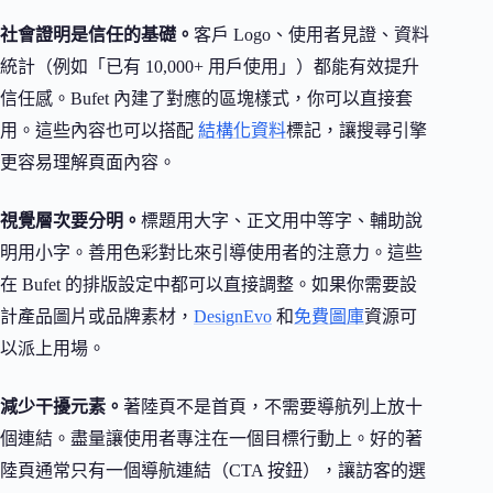
社會證明是信任的基礎。
客戶 Logo、使用者見證、資料
統計（例如「已有 10,000+ 用戶使用」）都能有效提升
信任感。Bufet 內建了對應的區塊樣式，你可以直接套
用。這些內容也可以搭配
結構化資料
標記，讓搜尋引擎
更容易理解頁面內容。
視覺層次要分明。
標題用大字、正文用中等字、輔助說
明用小字。善用色彩對比來引導使用者的注意力。這些
在 Bufet 的排版設定中都可以直接調整。如果你需要設
計產品圖片或品牌素材，
DesignEvo
和
免費圖庫
資源可
以派上用場。
減少干擾元素。
著陸頁不是首頁，不需要導航列上放十
個連結。盡量讓使用者專注在一個目標行動上。好的著
陸頁通常只有一個導航連結（CTA 按鈕），讓訪客的選