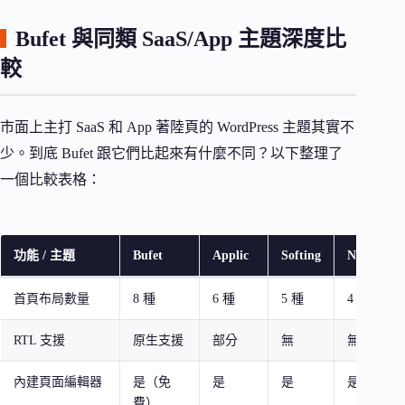
Bufet 與同類 SaaS/App 主題深度比
較
市面上主打 SaaS 和 App 著陸頁的 WordPress 主題其實不
少。到底 Bufet 跟它們比起來有什麼不同？以下整理了
一個比較表格：
功能 / 主題
Bufet
Applic
Softing
Naxos
首頁布局數量
8 種
6 種
5 種
4 種
RTL 支援
原生支援
部分
無
無
內建頁面編輯器
是（免
是
是
是
費）