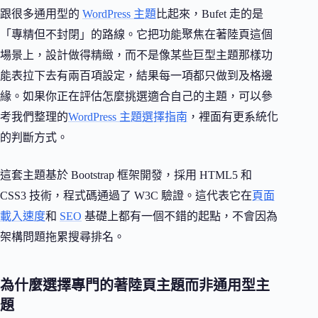
跟很多通用型的
WordPress 主題
比起來，Bufet 走的是
「專精但不封閉」的路線。它把功能聚焦在著陸頁這個
場景上，設計做得精緻，而不是像某些巨型主題那樣功
能表拉下去有兩百項設定，結果每一項都只做到及格邊
緣。如果你正在評估怎麼挑選適合自己的主題，可以參
考我們整理的
WordPress 主題選擇指南
，裡面有更系統化
的判斷方式。
這套主題基於 Bootstrap 框架開發，採用 HTML5 和
CSS3 技術，程式碼通過了 W3C 驗證。這代表它在
頁面
載入速度
和
SEO
基礎上都有一個不錯的起點，不會因為
架構問題拖累搜尋排名。
為什麼選擇專門的著陸頁主題而非通用型主
題