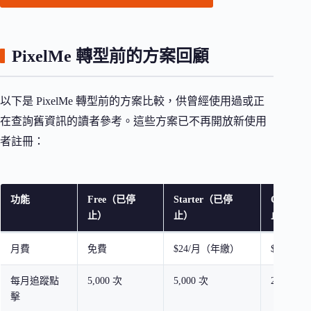
PixelMe 轉型前的方案回顧
以下是 PixelMe 轉型前的方案比較，供曾經使用過或正
在查詢舊資訊的讀者參考。這些方案已不再開放新使用
者註冊：
功能
Free（已停
Starter（已停
Growt
止）
止）
止）
月費
免費
$24/月（年繳）
$57/月
每月追蹤點
5,000 次
5,000 次
20,000 次
擊