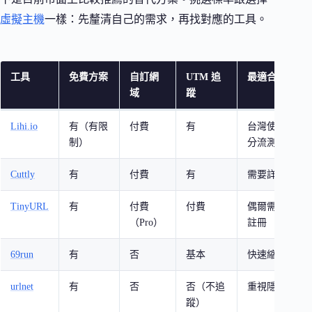
虛擬主機
一樣：先釐清自己的需求，再找對應的工具。
工具
免費方案
自訂網
UTM 追
最適合
域
蹤
Lihi.io
有（有限
付費
有
台灣使用者、需要
制）
分流測試
Cuttly
有
付費
有
需要詳細點擊
TinyURL
有
付費
付費
偶爾需要縮網
（Pro）
註冊
69run
有
否
基本
快速縮短、簡
urlnet
有
否
否（不追
重視隱私、不
蹤）