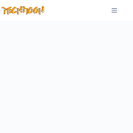
跳
至
主
要
內
容