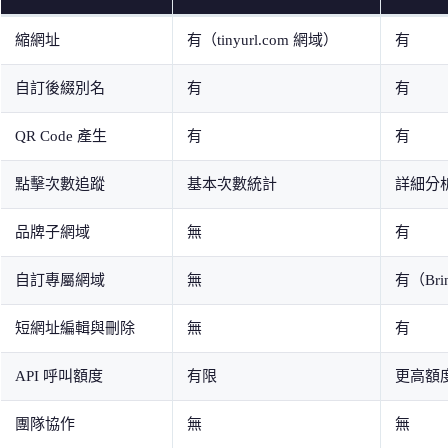
縮網址
有（tinyurl.com 網域）
有
自訂後綴別名
有
有
QR Code 產生
有
有
點擊次數追蹤
基本次數統計
詳細分
品牌子網域
無
有
自訂專屬網域
無
有（Brin
短網址編輯與刪除
無
有
API 呼叫額度
有限
更高額
團隊協作
無
無