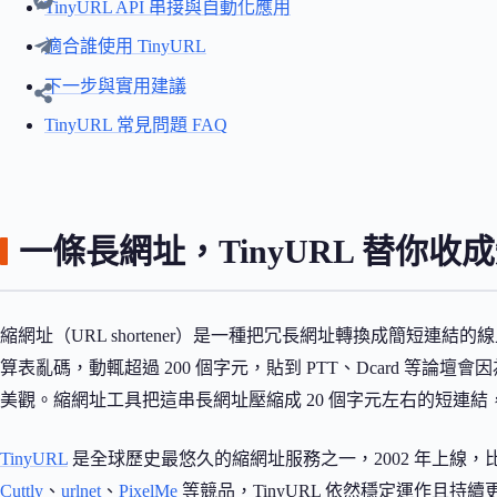
TinyURL API 串接與自動化應用
適合誰使用 TinyURL
下一步與實用建議
TinyURL 常見問題 FAQ
一條長網址，TinyURL 替你收
縮網址（URL shortener）是一種把冗長網址轉換成簡短連結的
算表亂碼，動輒超過 200 個字元，貼到 PTT、Dcard 等論壇
美觀。縮網址工具把這串長網址壓縮成 20 個字元左右的短連
TinyURL
是全球歷史最悠久的縮網址服務之一，2002 年上線，比 
Cuttly
、
urlnet
、
PixelMe
等競品，TinyURL 依然穩定運作且