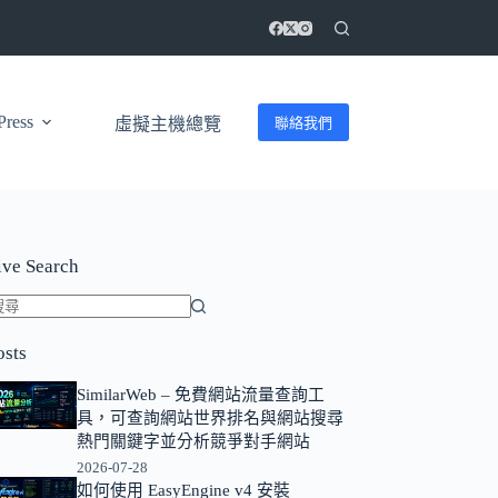
ress
聯絡我們
虛擬主機總覽
ive Search
找
osts
不
到
SimilarWeb – 免費網站流量查詢工
符
具，可查詢網站世界排名與網站搜尋
合
熱門關鍵字並分析競爭對手網站
條
2026-07-28
如何使用 EasyEngine v4 安裝
件