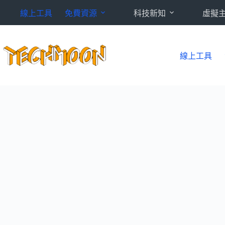
跳
線上工具
免費資源
科技新知
虛擬
至
主
要
內
線上工具
容