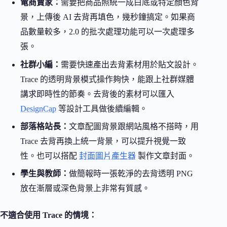
電商賣家：
需要把商品照統一成白底或特定顏色背
景，上傳後 AI 去背再填色，幾秒鐘搞定。如果商
品數量較多，2.0 的批次處理功能可以一次處理多
張。
社群小編：
需要快速產出去背素材用於貼文設計。
Trace 的透明背景模式操作夠快，能跟上社群媒體
講求即時性的節奏。去背後的素材可以匯入
DesignCap
等設計工具做後續編輯。
部落格站長：
文章配圖背景跟網站風格不搭時，用
Trace 去背再換上統一背景，可以提升視覺一致
性。也可以搭配
封面圖片產生器
製作文章封面。
學生與教師：
做簡報時一張乾淨的去背透明 PNG
放在漸層或深色背景上非常有質感。
不適合使用 Trace 的情境：