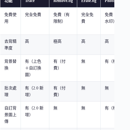
功能
Trace
Remove.bg
Erase.bg
PhotoRoom
免費使
完全免費
免費（有
完全免
免費（有浮
用
限制）
費
水印）
去背精
高
極高
高
高
準度
背景替
有（上色
有（付
無
有（模板）
換
＋自訂換
費）
圖）
批次處
有（2.0 新
有（付
無
無
理
增）
費）
自訂背
有（2.0 新
無
無
有（模板）
景圖上
增）
傳