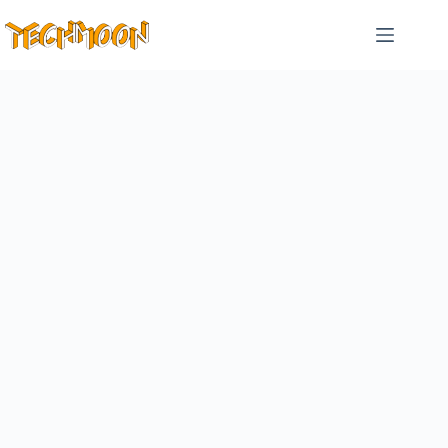
跳
至
主
要
內
容