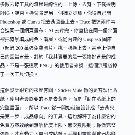
多數去背工具的流程是線性的：上傳、去背、下載透明
PNG，結束。換背景是另一個獨立步驟，你得自己開
Photoshop 或 Canva 把去背圖疊上去。Trace 把這兩件事
合進同一個網頁畫布：AI 去背完，你直接在同一個介面
裡把背景填成純色、漸層，或從內建的 Unsplash 圖庫
（超過 200 萬張免費圖片）挑一張換上去，甚至上傳自
己的圖當背景。對於「我其實要的是一張換好背景的成
品，不是一張透明 PNG」的使用者來說，這個流程省掉
了一次工具切換。
這個設計跟它的來歷有關。Sticker Mule 做的是客製化貼
紙，使用者最終要的不是去背圖，而是「貼在貼紙上的
完整畫面」。所以 Trace 從一開始就被設計成「去背只
是第一步，成品導向」的工具，這也解釋了為什麼它的
免費方案敢給到無解析度上限、無次數限制；你做完整
張圖，才有動力下單印成貼紙。手機和電腦瀏覽器都能