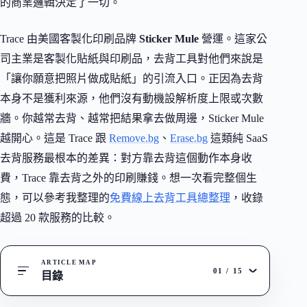
的商業邏輯決定了一切。
Trace 由美國客製化印刷品牌
Sticker Mule
營運。這家公
司主業是客製化貼紙與印刷品，去背工具對他們來說是
「讓你願意把照片做成貼紙」的引流入口。正因為去背
本身不是獲利來源，他們沒有動機設解析度上限或次數
牆。你越常去背、越常把結果拿去做周邊，Sticker Mule
越開心。這是 Trace 跟
Remove.bg
、
Erase.bg
這類純 SaaS
去背服務最根本的差異：對方靠去背這個動作本身收
費，Trace 靠去背之外的印刷賺錢。想一次看完整個生
態，可以參考我整理的
免費線上去背工具總整理
，收錄
超過 20 款服務的比較。
ARTICLE MAP
01
/
15
目錄