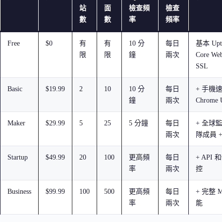
站
面
檢查頻
檢查
數
數
率
頻率
Free
$0
有
有
10 分
每日
基本 Upt
限
限
鐘
兩次
Core Web
SSL
Basic
$19.99
2
10
10 分
每日
+ 手機
鐘
兩次
Chrome
Maker
$29.99
5
25
5 分鐘
每日
+ 全球監
兩次
隊成員 
Startup
$49.99
20
100
更高頻
每日
+ API
率
兩次
控
Business
$99.99
100
500
更高頻
每日
+ 完整 M
率
兩次
能