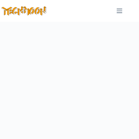
跳
至
主
要
內
容